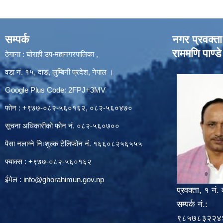
सम्पर्क
नगर प्रवक्ता
राममणि पाण्डे
ठेगाना : घोराही उप-महानगरपालिका ,
वडा नं. १५, दाङ, लुम्बिनी प्रदेश, नेपाल ।
Google Plus Code: 2FPJ+3MV
फोन : +९७७-०८२-५६०१६२, ०८२-५६०४७०
सूचना अधिकारीको फोन नं. ०८२-५६०७००
पैसा नलाग्ने निःशुल्क टेलिफोन नं. १६६०८२५६५५५
फ्याक्स : +९७७-०८२-५६०१६२
ईमेल :
info@ghorahimun.gov.np
प्रवक्ता, १ नं. 
सम्पर्क नं.:
९८५७८३२२४