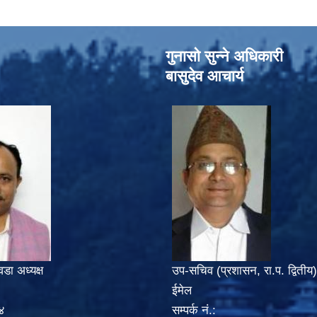
गुनासो सुन्‍ने अधिकारी
बासुदेव आचार्य
वडा अध्यक्ष
उप-सचिव (प्रशासन, रा.प. द्वितीय)
ईमेल
४
सम्पर्क नं.: