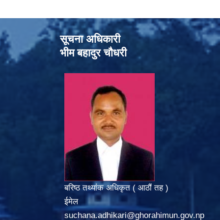
सूचना अधिकारी
भीम बहादुर चौधरी
बरिष्ठ तथ्यांक अधिकृत ( आठौं तह )
ईमेल
suchana.adhikari@ghorahimun.gov.np