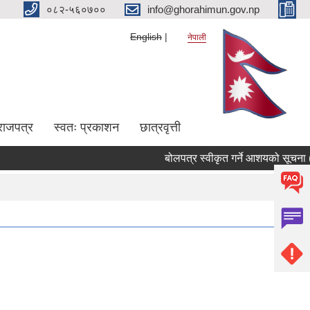
०८२-५६०७००
info@ghorahimun.gov.np
English
नेपाली
राजपत्र
स्वतः प्रकाशन
छात्रवृत्ती
बोलपत्र स्वीकृत गर्ने आशयको सूचना ( म
Pages