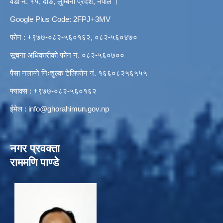
वडा नं. १५, दाङ, लुम्बिनी प्रदेश, नेपाल ।
Google Plus Code: 2FPJ+3MV
फोन : +९७७-०८२-५६०१६२, ०८२-५६०४७०
सूचना अधिकारीको फोन नं. ०८२-५६०७००
पैसा नलाग्ने निःशुल्क टेलिफोन नं. १६६०८२५६५५५
फ्याक्स : +९७७-०८२-५६०१६२
ईमेल :
info@ghorahimun.gov.np
नगर प्रवक्ता
राममणि पाण्डे