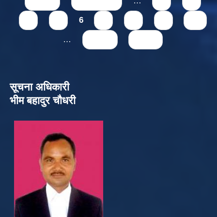
« first
‹ previous
…
2
3
4
5
6
7
8
9
10
…
next ›
last »
सूचना अधिकारी
भीम बहादुर चौधरी