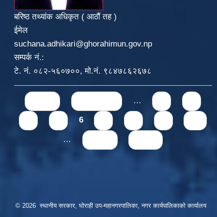
बरिष्ठ तथ्यांक अधिकृत ( आठौं तह )
ईमेल
suchana.adhikari@ghorahimun.gov.np
सम्पर्क नं.:
टे. नं. ०८२-५६०७००, मो.नं. ९८४७८६२६७८
Pages
« first
‹ previous
…
2
3
4
5
6
7
8
9
10
…
next ›
last »
© 2026 स्थानीय सरकार, घोराही उप-महानगरपालिका, नगर कार्यपालिकाको कार्यालय