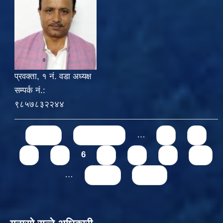
प्रवक्ता, १ नं. वडा अध्यक्ष
सम्पर्क नं.:
९८५७८३२२४४
Pages
« first
‹ previous
…
2
3
4
5
6
7
8
9
10
…
next ›
last »