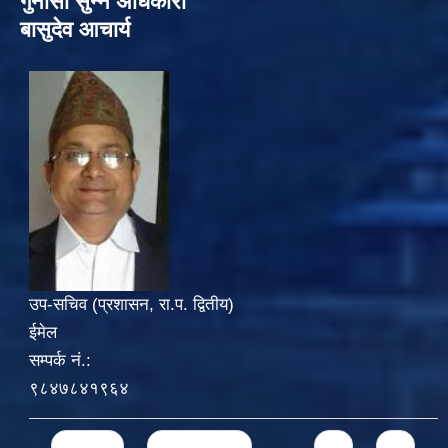
गुनासो सुन्‍ने अधिकारी
बासुदेव आचार्य
उप-सचिव (प्रशासन, रा.प. द्वितीय)
ईमेल
सम्पर्क नं.:
९८४७८४१९६४
Pages