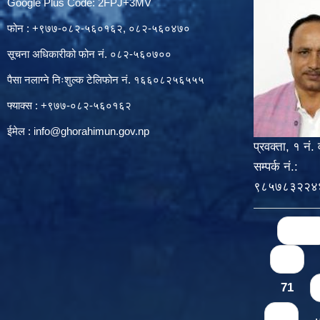
Google Plus Code: 2FPJ+3MV
फोन : +९७७-०८२-५६०१६२, ०८२-५६०४७०
सूचना अधिकारीको फोन नं. ०८२-५६०७००
पैसा नलाग्ने निःशुल्क टेलिफोन नं. १६६०८२५६५५५
फ्याक्स : +९७७-०८२-५६०१६२
ईमेल :
info@ghorahimun.gov.np
प्रवक्ता, १ नं. 
सम्पर्क नं.:
९८५७८३२२४
Pages
« first
67
71
75