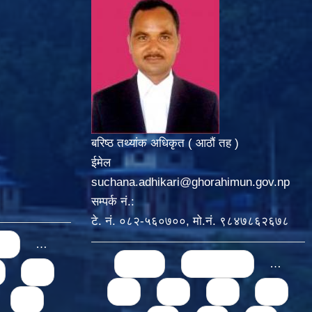
बरिष्ठ तथ्यांक अधिकृत ( आठौं तह )
ईमेल
suchana.adhikari@ghorahimun.gov.np
सम्पर्क नं.:
टे. नं. ०८२-५६०७००, मो.नं. ९८४७८६२६७८
us
…
Pages
« first
‹ previous
…
70
67
68
69
70
74