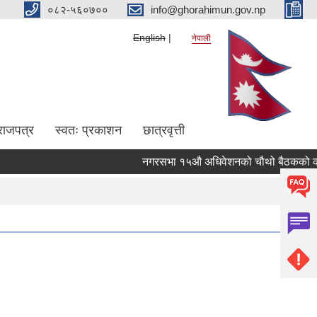
०८२-५६०७००
info@ghorahimun.gov.np
English
नेपाली
राजपत्र
स्वतः प्रकाशन
छात्रवृत्ती
नगरसभा १५औ अधिवेशनको चौथो बैठकको कार्यस
Pages