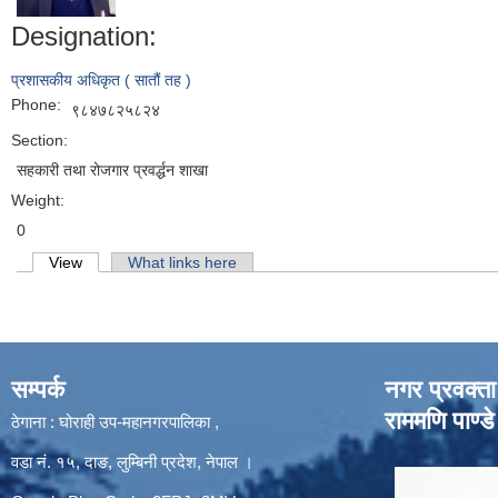
Designation:
प्रशासकीय अधिकृत ( सातौं तह )
Phone:
९८४७८२५८२४
Section:
सहकारी तथा रोजगार प्रवर्द्धन शाखा
Weight:
0
Primary tabs
View
(active tab)
What links here
सम्पर्क
नगर प्रवक्ता
राममणि पाण्डे
ठेगाना : घोराही उप-महानगरपालिका ,
वडा नं. १५, दाङ, लुम्बिनी प्रदेश, नेपाल ।