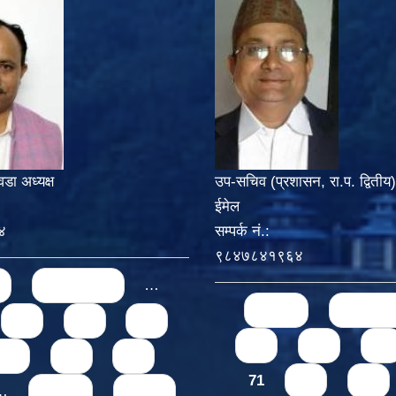
वडा अध्यक्ष
उप-सचिव (प्रशासन, रा.प. द्वितीय)
ईमेल
४
सम्पर्क नं.:
९८४७८४१९६४
‹ previous
…
Pages
« first
‹ previo
68
69
70
67
68
69
72
73
74
71
72
73
…
next ›
last »