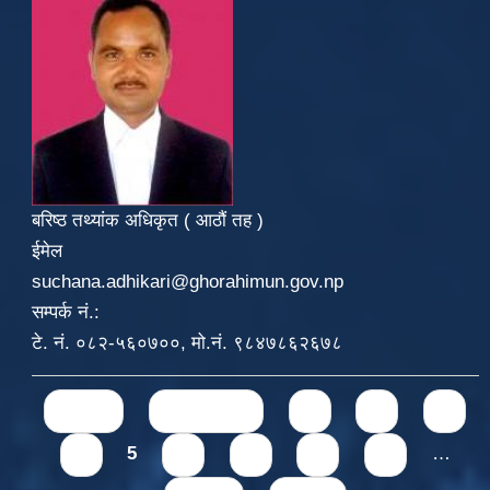
बरिष्ठ तथ्यांक अधिकृत ( आठौं तह )
ईमेल
suchana.adhikari@ghorahimun.gov.np
सम्पर्क नं.:
टे. नं. ०८२-५६०७००, मो.नं. ९८४७८६२६७८
Pages
« first
‹ previous
1
2
3
4
5
6
7
8
9
…