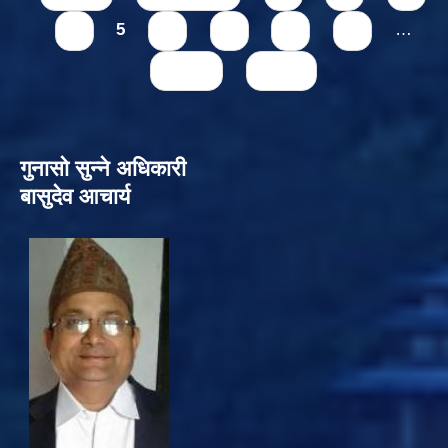
4
5
6
7
8
9
…
next ›
last »
गुनासो सुन्‍ने अधिकारी
बासुदेव आचार्य