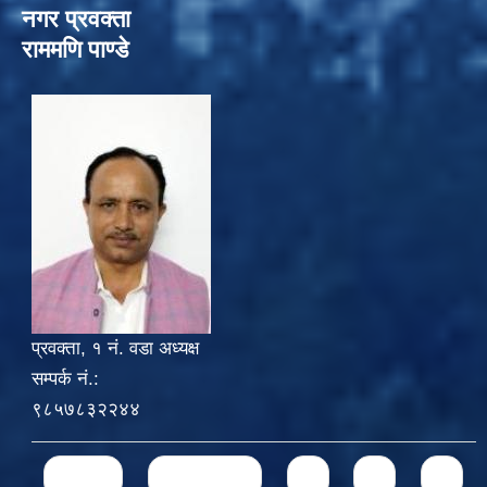
नगर प्रवक्ता
राममणि पाण्डे
प्रवक्ता, १ नं. वडा अध्यक्ष
सम्पर्क नं.:
९८५७८३२२४४
Pages
« first
‹ previous
1
2
3