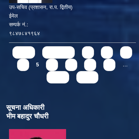
उप-सचिव (प्रशासन, रा.प. द्वितीय)
ईमेल
सम्पर्क नं.:
९८४७८४१९६४
Pages
« first
‹ previous
1
2
3
4
5
6
7
8
9
…
next ›
last »
सूचना अधिकारी
भीम बहादुर चौधरी