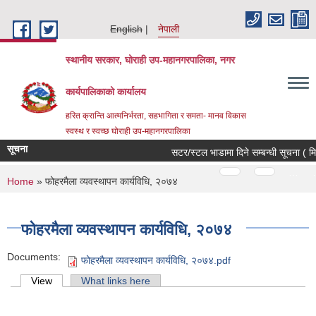
Skip to main content
English
नेपाली
स्थानीय सरकार, घोराही उप-महानगरपालिका, नगर
कार्यपालिकाको कार्यालय
हरित क्रान्ति आत्मनिर्भरता, सहभागिता र समता- मानव विकास
स्वस्थ र स्वच्छ घोराही उप-महानगरपालिका
सूचना
सटर/स्टल भाडामा दिने सम्बन्धी सूचना ( मि
Pages
…
…
You are here
Home
» फोहरमैला व्यवस्थापन कार्यविधि, २०७४
फोहरमैला व्यवस्थापन कार्यविधि, २०७४
Documents:
फोहरमैला व्यवस्थापन कार्यविधि, २०७४.pdf
Primary tabs
View
(active tab)
What links here