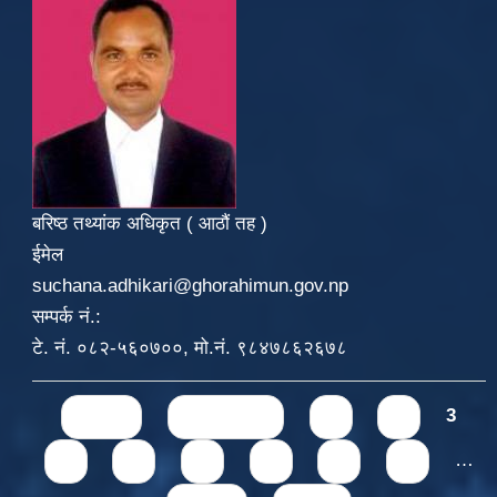
बरिष्ठ तथ्यांक अधिकृत ( आठौं तह )
ईमेल
suchana.adhikari@ghorahimun.gov.np
सम्पर्क नं.:
टे. नं. ०८२-५६०७००, मो.नं. ९८४७८६२६७८
Pages
« first
‹ previous
1
2
3
4
5
6
7
8
9
…