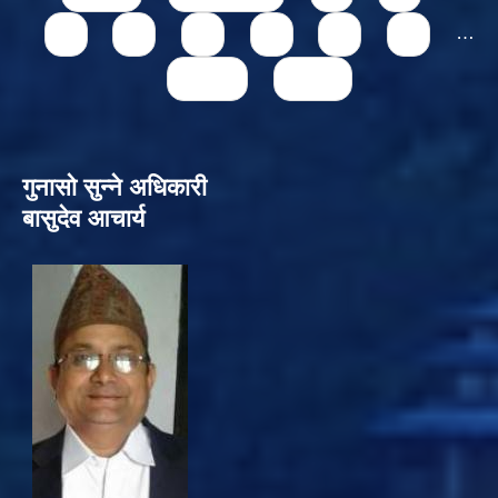
4
5
6
7
8
9
…
next ›
last »
गुनासो सुन्‍ने अधिकारी
बासुदेव आचार्य