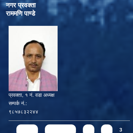
नगर प्रवक्ता
राममणि पाण्डे
प्रवक्ता, १ नं. वडा अध्यक्ष
सम्पर्क नं.:
९८५७८३२२४४
Pages
« first
‹ previous
1
2
3