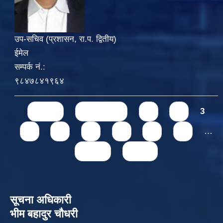
उप-सचिव (प्रशासन, रा.प. द्वितीय)
ईमेल
सम्पर्क नं.:
९८४७८४१९६४
Pages
« first
‹ previous
1
2
3
4
5
6
7
8
9
…
next ›
last »
सूचना अधिकारी
भीम बहादुर चौधरी