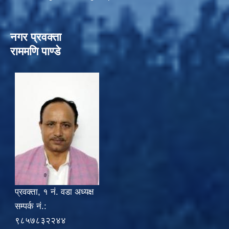
नगर प्रवक्ता
राममणि पाण्डे
प्रवक्ता, १ नं. वडा अध्यक्ष
सम्पर्क नं.:
९८५७८३२२४४