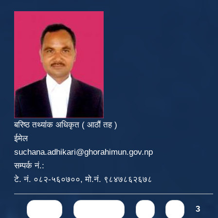
बरिष्ठ तथ्यांक अधिकृत ( आठौं तह )
ईमेल
suchana.adhikari@ghorahimun.gov.np
सम्पर्क नं.:
टे. नं. ०८२-५६०७००, मो.नं. ९८४७८६२६७८
Pages
« first
‹ previous
1
2
3