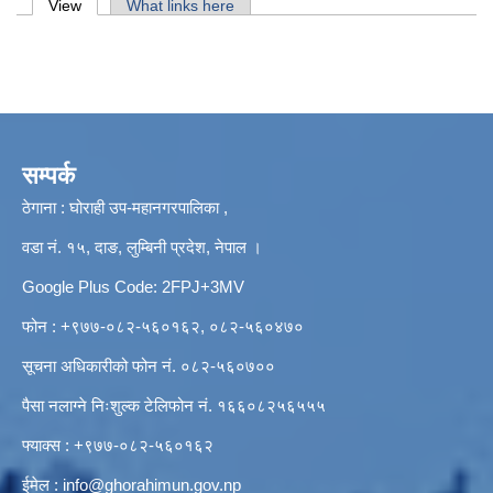
Primary tabs
View
(active tab)
What links here
सम्पर्क
ठेगाना : घोराही उप-महानगरपालिका ,
वडा नं. १५, दाङ, लुम्बिनी प्रदेश, नेपाल ।
Google Plus Code: 2FPJ+3MV
फोन : +९७७-०८२-५६०१६२, ०८२-५६०४७०
सूचना अधिकारीको फोन नं. ०८२-५६०७००
पैसा नलाग्ने निःशुल्क टेलिफोन नं. १६६०८२५६५५५
फ्याक्स : +९७७-०८२-५६०१६२
ईमेल :
info@ghorahimun.gov.np