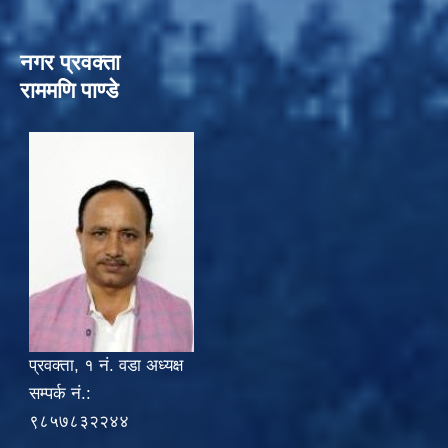
नगर प्रवक्ता
राममणि पाण्डे
प्रवक्ता, १ नं. वडा अध्यक्ष
सम्पर्क नं.:
९८५७८३२२४४