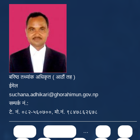
बरिष्ठ तथ्यांक अधिकृत ( आठौं तह )
ईमेल
suchana.adhikari@ghorahimun.gov.np
सम्पर्क नं.:
टे. नं. ०८२-५६०७००, मो.नं. ९८४७८६२६७८
Pages
« first
‹ previous
…
10
11