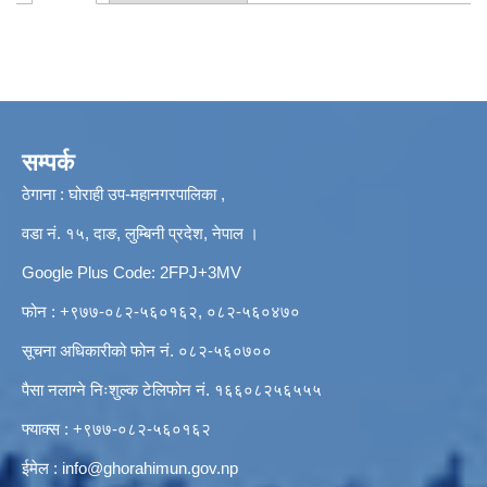
Primary tabs
सम्पर्क
ठेगाना : घोराही उप-महानगरपालिका ,
वडा नं. १५, दाङ, लुम्बिनी प्रदेश, नेपाल ।
Google Plus Code: 2FPJ+3MV
फोन : +९७७-०८२-५६०१६२, ०८२-५६०४७०
सूचना अधिकारीको फोन नं. ०८२-५६०७००
पैसा नलाग्ने निःशुल्क टेलिफोन नं. १६६०८२५६५५५
फ्याक्स : +९७७-०८२-५६०१६२
ईमेल :
info@ghorahimun.gov.np