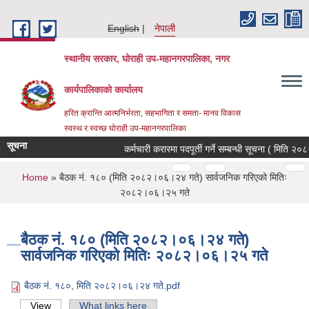
Skip to main content
English
नेपाली
स्थानीय सरकार, घोराही उप-महानगरपालिका, नगर
कार्यपालिकाको कार्यालय
हरित क्रान्ति आत्मनिर्भरता, सहभागिता र समता- मानव विकास
स्वस्थ र स्वच्छ घोराही उप-महानगरपालिका
सूचना
कर्मचारी करारमा पदपूर्ती गर्ने सम्बन्धी सूचना ( मिति २०
Pages
…
…
You are here
Home
» बैठक नं. १८० (मिति २०८२।०६।२४ गते) सार्वजनिक गरिएको मितिः
२०८२।०६।२५ गते
बैठक नं. १८० (मिति २०८२।०६।२४ गते)
सार्वजनिक गरिएको मितिः २०८२।०६।२५ गते
बैठक नं. १८०, मिति २०८२।०६।२४ गते.pdf
View
(active tab)
What links here