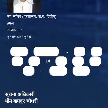
उप-सचिव (प्रशासन, रा.प. द्वितीय)
ईमेल
सम्पर्क नं.:
९८४७८४१९६४
Pages
« first
‹ previous
…
10
11
12
13
14
15
16
17
18
…
next ›
last »
सूचना अधिकारी
भीम बहादुर चौधरी