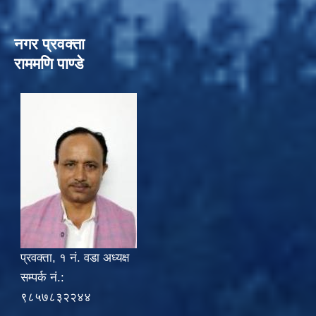
नगर प्रवक्ता
राममणि पाण्डे
प्रवक्ता, १ नं. वडा अध्यक्ष
सम्पर्क नं.:
९८५७८३२२४४