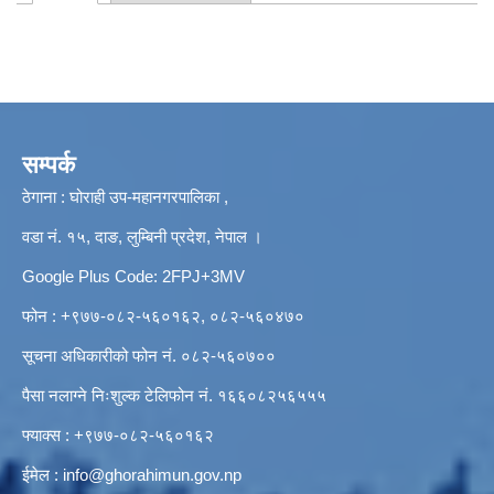
Primary tabs
सम्पर्क
ठेगाना : घोराही उप-महानगरपालिका ,
वडा नं. १५, दाङ, लुम्बिनी प्रदेश, नेपाल ।
Google Plus Code: 2FPJ+3MV
फोन : +९७७-०८२-५६०१६२, ०८२-५६०४७०
सूचना अधिकारीको फोन नं. ०८२-५६०७००
पैसा नलाग्ने निःशुल्क टेलिफोन नं. १६६०८२५६५५५
फ्याक्स : +९७७-०८२-५६०१६२
ईमेल :
info@ghorahimun.gov.np