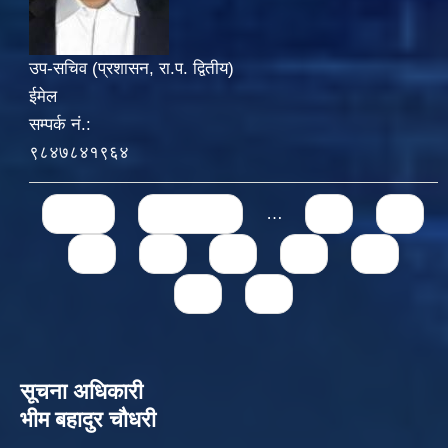
उप-सचिव (प्रशासन, रा.प. द्वितीय)
ईमेल
सम्पर्क नं.:
९८४७८४१९६४
Pages
« first
‹ previous
…
71
72
73
74
75
76
77
78
79
सूचना अधिकारी
भीम बहादुर चौधरी