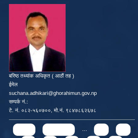
बरिष्ठ तथ्यांक अधिकृत ( आठौं तह )
ईमेल
suchana.adhikari@ghorahimun.gov.np
सम्पर्क नं.:
टे. नं. ०८२-५६०७००, मो.नं. ९८४७८६२६७८
Pages
« first
‹ previous
…
71
72