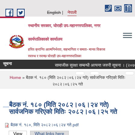
Skip to main content
English
नेपाली
स्थानीय सरकार, घोराही उप-महानगरपालिका, नगर
कार्यपालिकाको कार्यालय
हरित क्रान्ति आत्मनिर्भरता, सहभागिता र समता- मानव विकास
स्वस्थ र स्वच्छ घोराही उप-महानगरपालिका
सूचना
सामाजीक सुरक्षा सम्बन्धी अत्यन्त जरुरी सूचना । (२०७
Pages
…
…
You are here
Home
» बैठक नं. १८० (मिति २०८२।०६।२४ गते) सार्वजनिक गरिएको मितिः
२०८२।०६।२५ गते
बैठक नं. १८० (मिति २०८२।०६।२४ गते)
सार्वजनिक गरिएको मितिः २०८२।०६।२५ गते
बैठक नं. १८०, मिति २०८२।०६।२४ गते.pdf
View
(active tab)
What links here