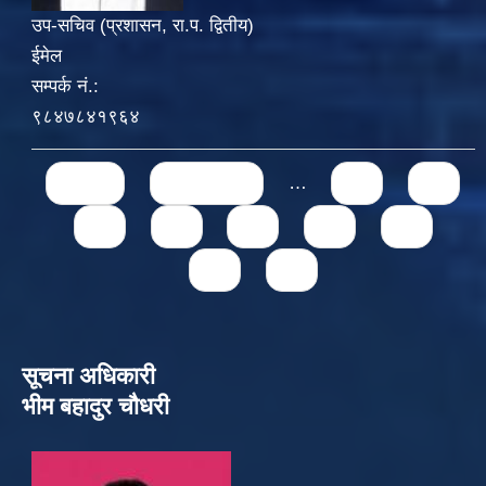
उप-सचिव (प्रशासन, रा.प. द्वितीय)
ईमेल
सम्पर्क नं.:
९८४७८४१९६४
Pages
« first
‹ previous
…
71
72
73
74
75
76
77
78
79
सूचना अधिकारी
भीम बहादुर चौधरी