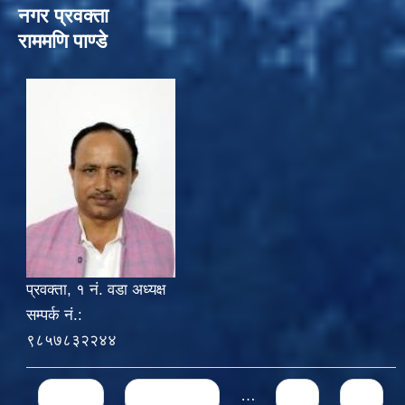
नगर प्रवक्ता
राममणि पाण्डे
प्रवक्ता, १ नं. वडा अध्यक्ष
सम्पर्क नं.:
९८५७८३२२४४
Pages
« first
‹ previous
…
71
72