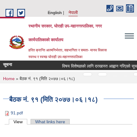
Skip to main content
English
नेपाली
स्थानीय सरकार, घोराही उप-महानगरपालिका, नगर
कार्यपालिकाको कार्यालय
हरित क्रान्ति आत्मनिर्भरता, सहभागिता र समता- मानव विकास
स्वस्थ र स्वच्छ घोराही उप-महानगरपालिका
सूचना
विषय विशेषज्ञको लागि दरखास्त आह्वान गरिएको सूचना 
Pages
…
…
You are here
Home
» बैठक नं. ९१ (मिति २०७७।०६।१८)
बैठक नं. ९१ (मिति २०७७।०६।१८)
91.pdf
Primary tabs
View
(active tab)
What links here