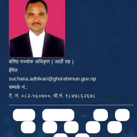
बरिष्ठ तथ्यांक अधिकृत ( आठौं तह )
ईमेल
suchana.adhikari@ghorahimun.gov.np
सम्पर्क नं.:
टे. नं. ०८२-५६०७००, मो.नं. ९८४७८६२६७८
Pages
« first
‹ previous
…
71
72
73
74
75
76
77