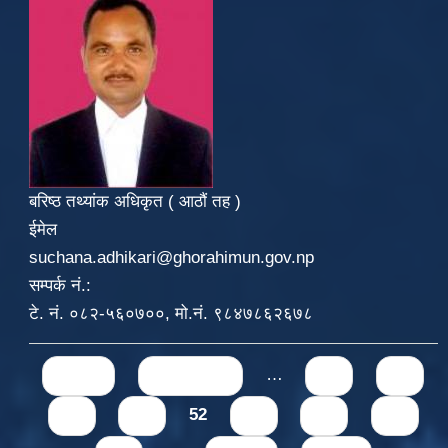
बरिष्ठ तथ्यांक अधिकृत ( आठौं तह )
ईमेल
suchana.adhikari@ghorahimun.gov.np
सम्पर्क नं.:
टे. नं. ०८२-५६०७००, मो.नं. ९८४७८६२६७८
Pages
« first
‹ previous
…
48
49
50
51
52
53
54
55