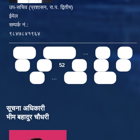
उप-सचिव (प्रशासन, रा.प. द्वितीय)
ईमेल
सम्पर्क नं.:
९८४७८४१९६४
Pages
« first
‹ previous
…
48
49
50
51
52
53
54
55
56
…
next ›
last »
सूचना अधिकारी
भीम बहादुर चौधरी