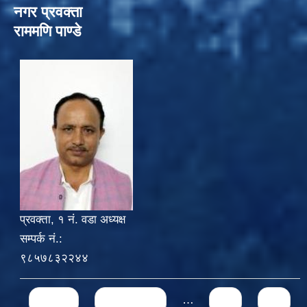
नगर प्रवक्ता
राममणि पाण्डे
प्रवक्ता, १ नं. वडा अध्यक्ष
सम्पर्क नं.:
९८५७८३२२४४
Pages
« first
‹ previous
…
48
49