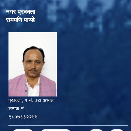
नगर प्रवक्ता
राममणि पाण्डे
प्रवक्ता, १ नं. वडा अध्यक्ष
सम्पर्क नं.:
९८५७८३२२४४