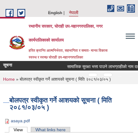
Skip to main content
English
नेपाली
स्थानीय सरकार, घोराही उप-महानगरपालिका, नगर
कार्यपालिकाको कार्यालय
हरित क्रान्ति आत्मनिर्भरता, सहभागिता र समता- मानव विकास
स्वस्थ र स्वच्छ घोराही उप-महानगरपालिका
सूचना
सामाजिक सुरक्षा भत्ता पाउने लाभग्राहीको नाम दर्त
Pages
…
…
You are here
Home
» बोलपत्र स्वीकृत गर्ने आशयको सूचना ( मिति २०८१/०३/०५ )
बोलपत्र स्वीकृत गर्ने आशयको सूचना ( मिति
२०८१/०३/०५ )
asaya.pdf
Primary tabs
View
(active tab)
What links here