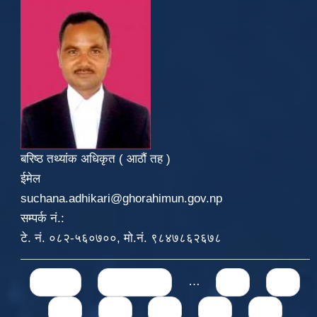
बरिष्ठ तथ्यांक अधिकृत ( आठौं तह )
ईमेल
suchana.adhikari@ghorahimun.gov.np
सम्पर्क नं.:
टे. नं. ०८२-५६०७००, मो.नं. ९८४७८६२६७८
Pages
« first
‹ previous
…
71
72
73
74
75
76
77