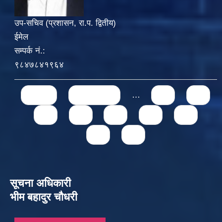
उप-सचिव (प्रशासन, रा.प. द्वितीय)
ईमेल
सम्पर्क नं.:
९८४७८४१९६४
Pages
« first
‹ previous
…
71
72
73
74
75
76
77
78
79
सूचना अधिकारी
भीम बहादुर चौधरी