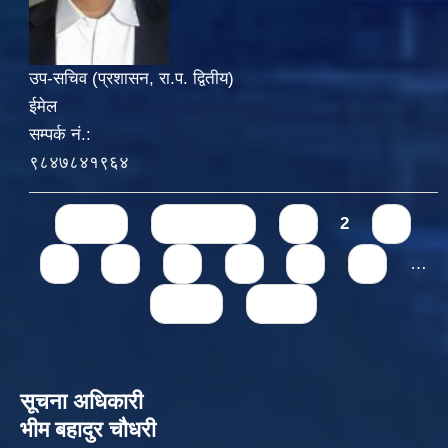
उप-सचिव (प्रशासन, रा.प. द्वितीय)
ईमेल
सम्पर्क नं.:
९८४७८४१९६४
Pages
« first
‹ previous
1
2
3
4
5
6
7
8
9
…
next ›
last »
सूचना अधिकारी
भीम बहादुर चौधरी