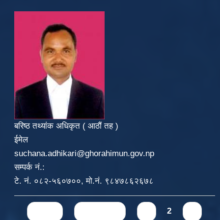
बरिष्ठ तथ्यांक अधिकृत ( आठौं तह )
ईमेल
suchana.adhikari@ghorahimun.gov.np
सम्पर्क नं.:
टे. नं. ०८२-५६०७००, मो.नं. ९८४७८६२६७८
Pages
« first
‹ previous
1
2
3