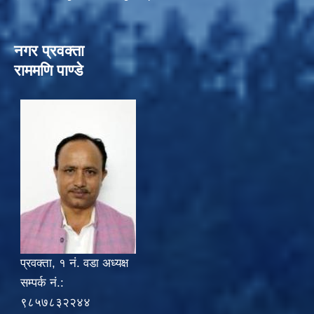
नगर प्रवक्ता
राममणि पाण्डे
प्रवक्ता, १ नं. वडा अध्यक्ष
सम्पर्क नं.:
९८५७८३२२४४