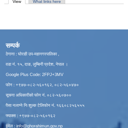
Primary tabs
View
(active tab)
What links here
सम्पर्क
ठेगाना : घोराही उप-महानगरपालिका ,
वडा नं. १५, दाङ, लुम्बिनी प्रदेश, नेपाल ।
Google Plus Code: 2FPJ+3MV
फोन : +९७७-०८२-५६०१६२, ०८२-५६०४७०
सूचना अधिकारीको फोन नं. ०८२-५६०७००
पैसा नलाग्ने निःशुल्क टेलिफोन नं. १६६०८२५६५५५
फ्याक्स : +९७७-०८२-५६०१६२
ईमेल :
info@ghorahimun.gov.np