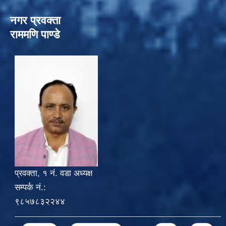
नगर प्रवक्ता
राममणि पाण्डे
प्रवक्ता, १ नं. वडा अध्यक्ष
सम्पर्क नं.:
९८५७८३२२४४