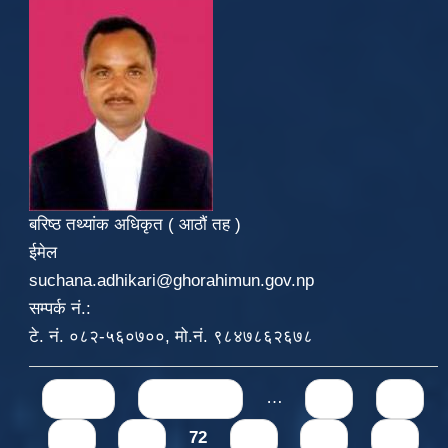
बरिष्ठ तथ्यांक अधिकृत ( आठौं तह )
ईमेल
suchana.adhikari@ghorahimun.gov.np
सम्पर्क नं.:
टे. नं. ०८२-५६०७००, मो.नं. ९८४७८६२६७८
Pages
« first
‹ previous
…
68
69
70
71
72
73
74
75