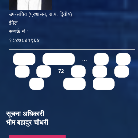
उप-सचिव (प्रशासन, रा.प. द्वितीय)
ईमेल
सम्पर्क नं.:
९८४७८४१९६४
Pages
« first
‹ previous
…
68
69
70
71
72
73
74
75
76
…
next ›
last »
सूचना अधिकारी
भीम बहादुर चौधरी