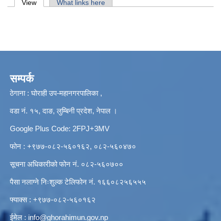
Primary tabs
View
(active tab)
What links here
सम्पर्क
ठेगाना : घोराही उप-महानगरपालिका ,
वडा नं. १५, दाङ, लुम्बिनी प्रदेश, नेपाल ।
Google Plus Code: 2FPJ+3MV
फोन : +९७७-०८२-५६०१६२, ०८२-५६०४७०
सूचना अधिकारीको फोन नं. ०८२-५६०७००
पैसा नलाग्ने निःशुल्क टेलिफोन नं. १६६०८२५६५५५
फ्याक्स : +९७७-०८२-५६०१६२
ईमेल :
info@ghorahimun.gov.np