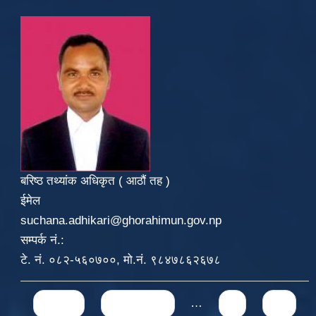
बरिष्ठ तथ्यांक अधिकृत ( आठौं तह )
ईमेल
suchana.adhikari@ghorahimun.gov.np
सम्पर्क नं.:
टे. नं. ०८२-५६०७००, मो.नं. ९८४७८६२६७८
Pages
« first
‹ previous
…
9
10