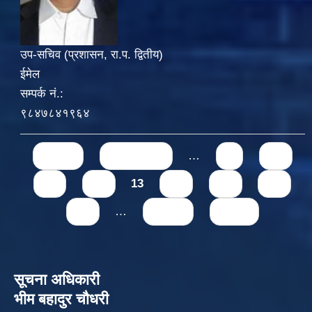
उप-सचिव (प्रशासन, रा.प. द्वितीय)
ईमेल
सम्पर्क नं.:
९८४७८४१९६४
Pages
« first
‹ previous
…
9
10
11
12
13
14
15
16
17
…
next ›
last »
सूचना अधिकारी
भीम बहादुर चौधरी