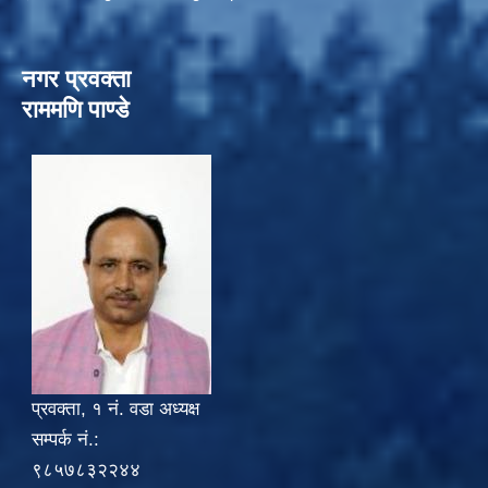
नगर प्रवक्ता
राममणि पाण्डे
प्रवक्ता, १ नं. वडा अध्यक्ष
सम्पर्क नं.:
९८५७८३२२४४