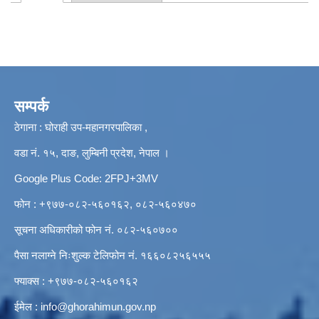
Primary tabs
सम्पर्क
ठेगाना : घोराही उप-महानगरपालिका ,
वडा नं. १५, दाङ, लुम्बिनी प्रदेश, नेपाल ।
Google Plus Code: 2FPJ+3MV
फोन : +९७७-०८२-५६०१६२, ०८२-५६०४७०
सूचना अधिकारीको फोन नं. ०८२-५६०७००
पैसा नलाग्ने निःशुल्क टेलिफोन नं. १६६०८२५६५५५
फ्याक्स : +९७७-०८२-५६०१६२
ईमेल :
info@ghorahimun.gov.np