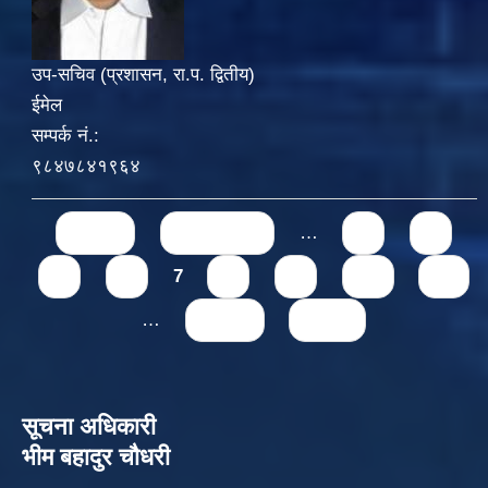
उप-सचिव (प्रशासन, रा.प. द्वितीय)
ईमेल
सम्पर्क नं.:
९८४७८४१९६४
Pages
« first
‹ previous
…
3
4
5
6
7
8
9
10
11
…
next ›
last »
सूचना अधिकारी
भीम बहादुर चौधरी