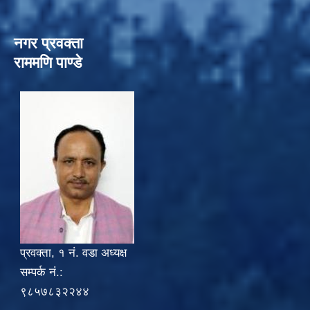
नगर प्रवक्ता
राममणि पाण्डे
प्रवक्ता, १ नं. वडा अध्यक्ष
सम्पर्क नं.:
९८५७८३२२४४