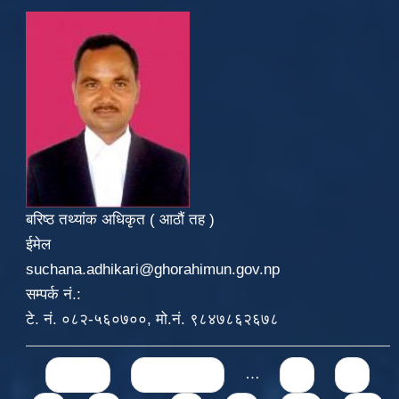
बरिष्ठ तथ्यांक अधिकृत ( आठौं तह )
ईमेल
suchana.adhikari@ghorahimun.gov.np
सम्पर्क नं.:
टे. नं. ०८२-५६०७००, मो.नं. ९८४७८६२६७८
Pages
« first
‹ previous
…
3
4