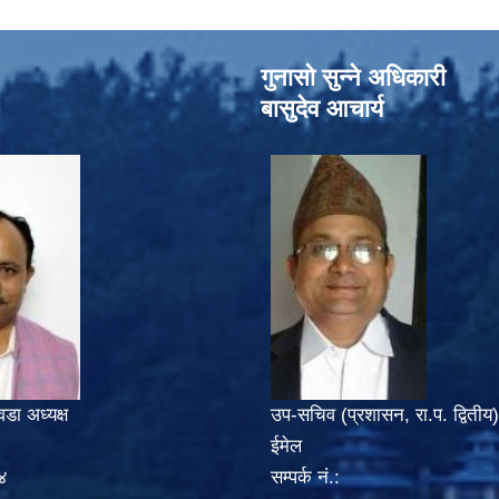
गुनासो सुन्‍ने अधिकारी
बासुदेव आचार्य
वडा अध्यक्ष
उप-सचिव (प्रशासन, रा.प. द्वितीय)
ईमेल
४
सम्पर्क नं.: