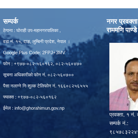
सम्पर्क
नगर प्रवक्ता
राममणि पाण्डे
ठेगाना : घोराही उप-महानगरपालिका ,
वडा नं. १५, दाङ, लुम्बिनी प्रदेश, नेपाल ।
Google Plus Code: 2FPJ+3MV
फोन : +९७७-०८२-५६०१६२, ०८२-५६०४७०
सूचना अधिकारीको फोन नं. ०८२-५६०७००
पैसा नलाग्ने निःशुल्क टेलिफोन नं. १६६०८२५६५५५
फ्याक्स : +९७७-०८२-५६०१६२
ईमेल :
info@ghorahimun.gov.np
प्रवक्ता, १ नं. 
सम्पर्क नं.:
९८५७८३२२४