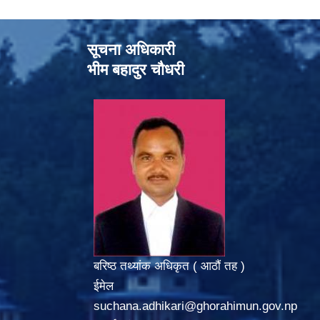
सूचना अधिकारी
भीम बहादुर चौधरी
बरिष्ठ तथ्यांक अधिकृत ( आठौं तह )
ईमेल
suchana.adhikari@ghorahimun.gov.np