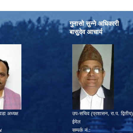
गुनासो सुन्‍ने अधिकारी
बासुदेव आचार्य
वडा अध्यक्ष
उप-सचिव (प्रशासन, रा.प. द्वितीय)
ईमेल
४
सम्पर्क नं.: