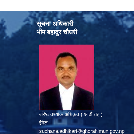
सूचना अधिकारी
भीम बहादुर चौधरी
बरिष्ठ तथ्यांक अधिकृत ( आठौं तह )
ईमेल
suchana.adhikari@ghorahimun.gov.np