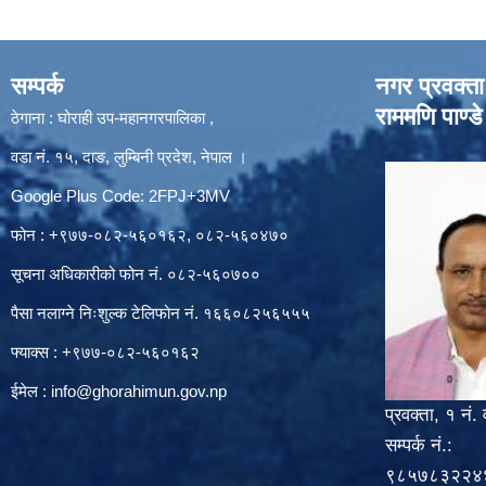
सम्पर्क
नगर प्रवक्ता
राममणि पाण्डे
ठेगाना : घोराही उप-महानगरपालिका ,
वडा नं. १५, दाङ, लुम्बिनी प्रदेश, नेपाल ।
Google Plus Code: 2FPJ+3MV
फोन : +९७७-०८२-५६०१६२, ०८२-५६०४७०
सूचना अधिकारीको फोन नं. ०८२-५६०७००
पैसा नलाग्ने निःशुल्क टेलिफोन नं. १६६०८२५६५५५
फ्याक्स : +९७७-०८२-५६०१६२
ईमेल :
info@ghorahimun.gov.np
प्रवक्ता, १ नं. 
सम्पर्क नं.:
९८५७८३२२४