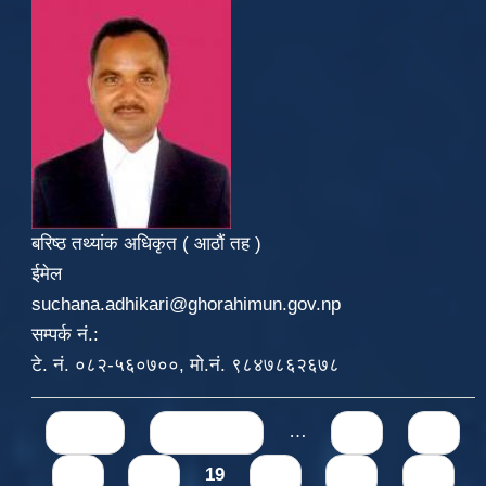
बरिष्ठ तथ्यांक अधिकृत ( आठौं तह )
ईमेल
suchana.adhikari@ghorahimun.gov.np
सम्पर्क नं.:
टे. नं. ०८२-५६०७००, मो.नं. ९८४७८६२६७८
Pages
« first
‹ previous
…
15
16
17
18
19
20
21
22