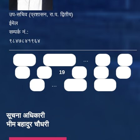
उप-सचिव (प्रशासन, रा.प. द्वितीय)
ईमेल
सम्पर्क नं.:
९८४७८४१९६४
Pages
« first
‹ previous
…
15
16
17
18
19
20
21
22
23
…
next ›
last »
सूचना अधिकारी
भीम बहादुर चौधरी