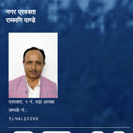
नगर प्रवक्ता
राममणि पाण्डे
प्रवक्ता, १ नं. वडा अध्यक्ष
सम्पर्क नं.:
९८५७८३२२४४