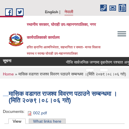
Skip to main content
English
नेपाली
स्थानीय सरकार, घोराही उप-महानगरपालिका, नगर
कार्यपालिकाको कार्यालय
हरित क्रान्ति आत्मनिर्भरता, सहभागिता र समता- मानव विकास
स्वस्थ र स्वच्छ घोराही उप-महानगरपालिका
सूचना
नीजि सार्वजनिक जग्गामा वृक्षरोपण पश्‍चात अनुद
Pages
…
…
You are here
Home
» मासिक वडागत राजश्व विवरण पठाउने सम्बन्धमा ।(मिति २०७९।०८।०६ गते)
मासिक वडागत राजश्व विवरण पठाउने सम्बन्धमा ।
(मिति २०७९।०८।०६ गते)
Documents:
002.pdf
Primary tabs
View
(active tab)
What links here