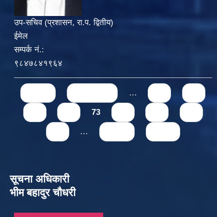
उप-सचिव (प्रशासन, रा.प. द्वितीय)
ईमेल
सम्पर्क नं.:
९८४७८४१९६४
Pages
« first
‹ previous
…
69
70
71
72
73
74
75
76
77
…
next ›
last »
सूचना अधिकारी
भीम बहादुर चौधरी