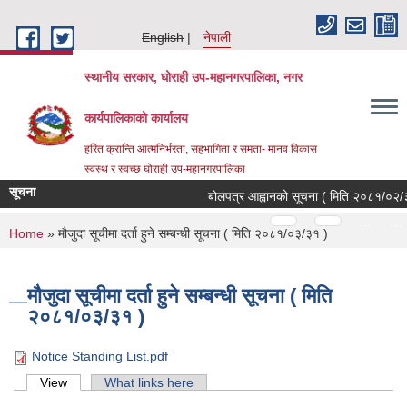
Skip to main content
English
नेपाली
स्थानीय सरकार, घोराही उप-महानगरपालिका, नगर
कार्यपालिकाको कार्यालय
हरित क्रान्ति आत्मनिर्भरता, सहभागिता र समता- मानव विकास
स्वस्थ र स्वच्छ घोराही उप-महानगरपालिका
सूचना
बोलपत्र आह्वानको सूचना ( मिति २०८१/०२/३१ 
Pages
…
…
You are here
Home
» मौजुदा सूचीमा दर्ता हुने सम्बन्धी सूचना ( मिति २०८१/०३/३१ )
मौजुदा सूचीमा दर्ता हुने सम्बन्धी सूचना ( मिति
२०८१/०३/३१ )
Notice Standing List.pdf
Primary tabs
View
(active tab)
What links here