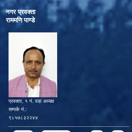
नगर प्रवक्ता
राममणि पाण्डे
प्रवक्ता, १ नं. वडा अध्यक्ष
सम्पर्क नं.:
९८५७८३२२४४