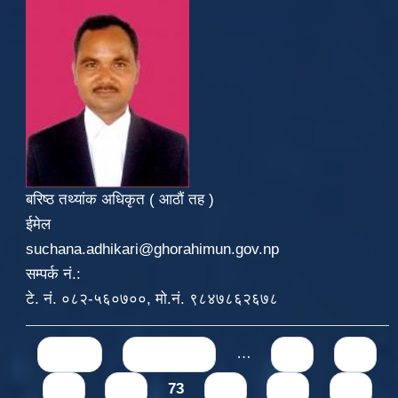
बरिष्ठ तथ्यांक अधिकृत ( आठौं तह )
ईमेल
suchana.adhikari@ghorahimun.gov.np
सम्पर्क नं.:
टे. नं. ०८२-५६०७००, मो.नं. ९८४७८६२६७८
Pages
« first
‹ previous
…
69
70
71
72
73
74
75
76