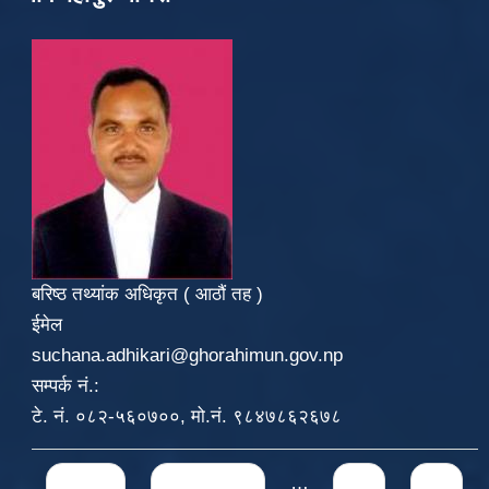
बरिष्ठ तथ्यांक अधिकृत ( आठौं तह )
ईमेल
suchana.adhikari@ghorahimun.gov.np
सम्पर्क नं.:
टे. नं. ०८२-५६०७००, मो.नं. ९८४७८६२६७८
Pages
« first
‹ previous
…
41
42