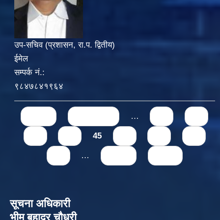
उप-सचिव (प्रशासन, रा.प. द्वितीय)
ईमेल
सम्पर्क नं.:
९८४७८४१९६४
Pages
« first
‹ previous
…
41
42
43
44
45
46
47
48
49
…
next ›
last »
सूचना अधिकारी
भीम बहादुर चौधरी