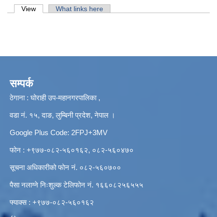
Primary tabs
View
(active tab)
What links here
सम्पर्क
ठेगाना : घोराही उप-महानगरपालिका ,
वडा नं. १५, दाङ, लुम्बिनी प्रदेश, नेपाल ।
Google Plus Code: 2FPJ+3MV
फोन : +९७७-०८२-५६०१६२, ०८२-५६०४७०
सूचना अधिकारीको फोन नं. ०८२-५६०७००
पैसा नलाग्ने निःशुल्क टेलिफोन नं. १६६०८२५६५५५
फ्याक्स : +९७७-०८२-५६०१६२