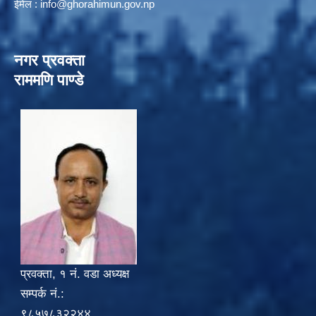
ईमेल :
info@ghorahimun.gov.np
नगर प्रवक्ता
राममणि पाण्डे
प्रवक्ता, १ नं. वडा अध्यक्ष
सम्पर्क नं.:
९८५७८३२२४४