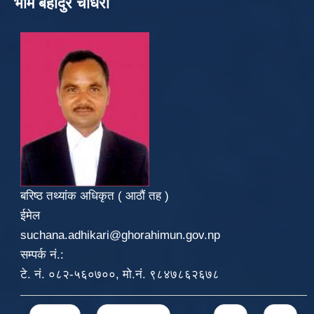
भीम बहादुर चौधरी
बरिष्ठ तथ्यांक अधिकृत ( आठौं तह )
ईमेल
suchana.adhikari@ghorahimun.gov.np
सम्पर्क नं.:
टे. नं. ०८२-५६०७००, मो.नं. ९८४७८६२६७८