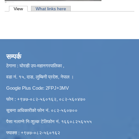
Primary tabs
View
(active tab)
What links here
सम्पर्क
ठेगाना : घोराही उप-महानगरपालिका ,
वडा नं. १५, दाङ, लुम्बिनी प्रदेश, नेपाल ।
Google Plus Code: 2FPJ+3MV
फोन : +९७७-०८२-५६०१६२, ०८२-५६०४७०
सूचना अधिकारीको फोन नं. ०८२-५६०७००
पैसा नलाग्ने निःशुल्क टेलिफोन नं. १६६०८२५६५५५
फ्याक्स : +९७७-०८२-५६०१६२