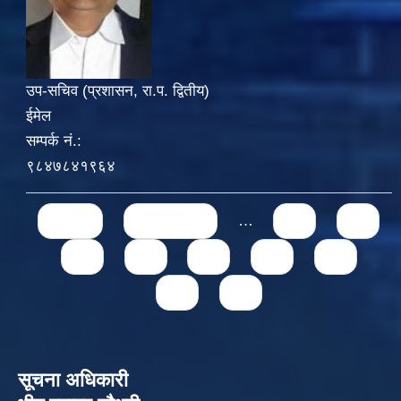
उप-सचिव (प्रशासन, रा.प. द्वितीय)
ईमेल
सम्पर्क नं.:
९८४७८४१९६४
Pages
« first
‹ previous
…
71
72
73
74
75
76
77
78
79
सूचना अधिकारी