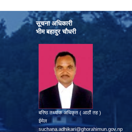
सूचना अधिकारी
भीम बहादुर चौधरी
बरिष्ठ तथ्यांक अधिकृत ( आठौं तह )
ईमेल
suchana.adhikari@ghorahimun.gov.np