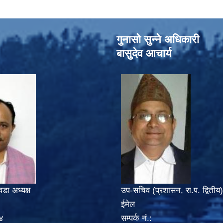
गुनासो सुन्‍ने अधिकारी
बासुदेव आचार्य
वडा अध्यक्ष
उप-सचिव (प्रशासन, रा.प. द्वितीय)
ईमेल
४
सम्पर्क नं.: