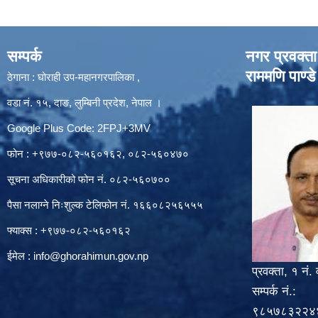
सम्पर्क
नगर प्रवक्ता
राममणि पाण्डे
ठेगाना : घोराही उप-महानगरपालिका ,
वडा नं. १५, दाङ, लुम्बिनी प्रदेश, नेपाल ।
Google Plus Code: 2FPJ+3MV
फोन : +९७७-०८२-५६०१६२, ०८२-५६०४७०
सूचना अधिकारीको फोन नं. ०८२-५६०७००
पैसा नलाग्ने निःशुल्क टेलिफोन नं. १६६०८२५६५५५
फ्याक्स : +९७७-०८२-५६०१६२
ईमेल :
info@ghorahimun.gov.np
प्रवक्ता, १ नं. 
सम्पर्क नं.:
९८५७८३२२४