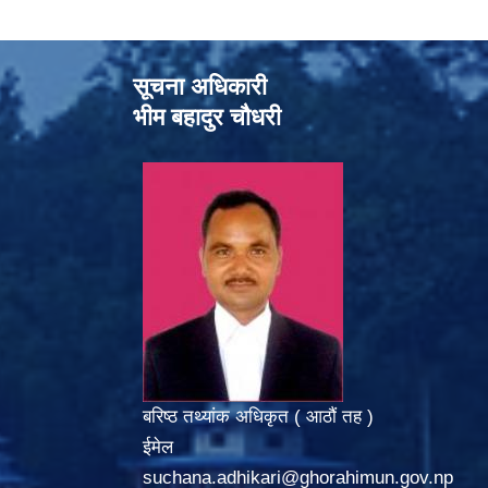
सूचना अधिकारी
भीम बहादुर चौधरी
बरिष्ठ तथ्यांक अधिकृत ( आठौं तह )
ईमेल
suchana.adhikari@ghorahimun.gov.np