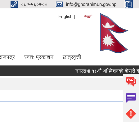
०८२-५६०७००
info@ghorahimun.gov.np
English
नेपाली
राजपत्र
स्वतः प्रकाशन
छात्रवृत्ती
नगरसभा १८औ अधिवेशनको दोस्रो बैठकको
Pages