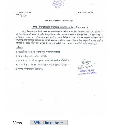
Primary tabs
View
(active tab)
What links here