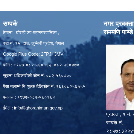
सम्पर्क
नगर प्रवक्ता
राममणि पाण्डे
ठेगाना : घोराही उप-महानगरपालिका ,
वडा नं. १५, दाङ, लुम्बिनी प्रदेश, नेपाल ।
Google Plus Code: 2FPJ+3MV
फोन : +९७७-०८२-५६०१६२, ०८२-५६०४७०
सूचना अधिकारीको फोन नं. ०८२-५६०७००
पैसा नलाग्ने निःशुल्क टेलिफोन नं. १६६०८२५६५५५
फ्याक्स : +९७७-०८२-५६०१६२
ईमेल :
info@ghorahimun.gov.np
प्रवक्ता, १ नं. 
सम्पर्क नं.:
९८५७८३२२४