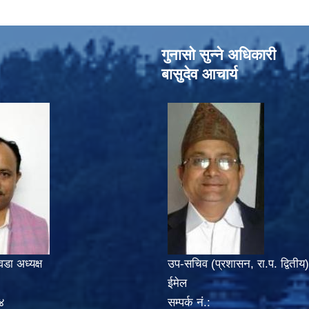
गुनासो सुन्‍ने अधिकारी
बासुदेव आचार्य
वडा अध्यक्ष
उप-सचिव (प्रशासन, रा.प. द्वितीय)
ईमेल
४
सम्पर्क नं.: