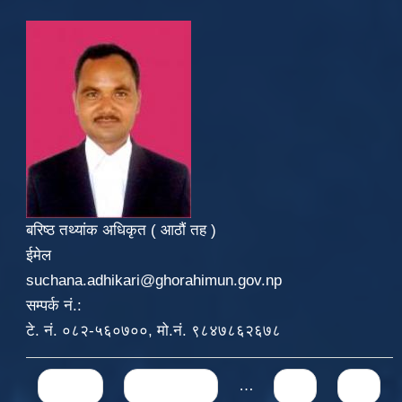
बरिष्ठ तथ्यांक अधिकृत ( आठौं तह )
ईमेल
suchana.adhikari@ghorahimun.gov.np
सम्पर्क नं.:
टे. नं. ०८२-५६०७००, मो.नं. ९८४७८६२६७८
Pages
« first
‹ previous
…
70
71