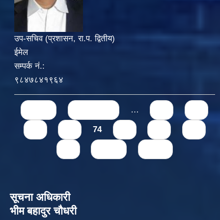
उप-सचिव (प्रशासन, रा.प. द्वितीय)
ईमेल
सम्पर्क नं.:
९८४७८४१९६४
Pages
« first
‹ previous
…
70
71
72
73
74
75
76
77
78
next ›
last »
सूचना अधिकारी
भीम बहादुर चौधरी