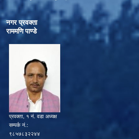
नगर प्रवक्ता
राममणि पाण्डे
प्रवक्ता, १ नं. वडा अध्यक्ष
सम्पर्क नं.:
९८५७८३२२४४