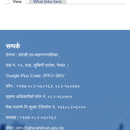
Primary tabs
View
(active tab)
What links here
सम्पर्क
ठेगाना : घोराही उप-महानगरपालिका ,
वडा नं. १५, दाङ, लुम्बिनी प्रदेश, नेपाल ।
Google Plus Code: 2FPJ+3MV
फोन : +९७७-०८२-५६०१६२, ०८२-५६०४७०
सूचना अधिकारीको फोन नं. ०८२-५६०७००
पैसा नलाग्ने निःशुल्क टेलिफोन नं. १६६०८२५६५५५
फ्याक्स : +९७७-०८२-५६०१६२
ईमेल :
info@ghorahimun.gov.np