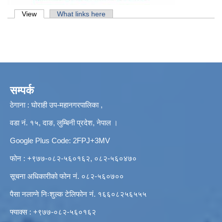
Primary tabs
View
(active tab)
What links here
सम्पर्क
ठेगाना : घोराही उप-महानगरपालिका ,
वडा नं. १५, दाङ, लुम्बिनी प्रदेश, नेपाल ।
Google Plus Code: 2FPJ+3MV
फोन : +९७७-०८२-५६०१६२, ०८२-५६०४७०
सूचना अधिकारीको फोन नं. ०८२-५६०७००
पैसा नलाग्ने निःशुल्क टेलिफोन नं. १६६०८२५६५५५
फ्याक्स : +९७७-०८२-५६०१६२