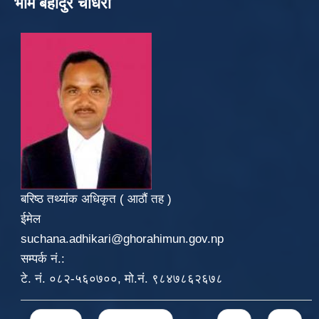
भीम बहादुर चौधरी
बरिष्ठ तथ्यांक अधिकृत ( आठौं तह )
ईमेल
suchana.adhikari@ghorahimun.gov.np
सम्पर्क नं.:
टे. नं. ०८२-५६०७००, मो.नं. ९८४७८६२६७८