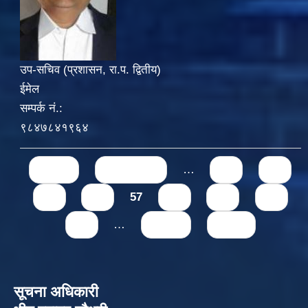
उप-सचिव (प्रशासन, रा.प. द्वितीय)
ईमेल
सम्पर्क नं.:
९८४७८४१९६४
Pages
« first
‹ previous
…
53
54
55
56
57
58
59
60
61
…
next ›
last »
सूचना अधिकारी