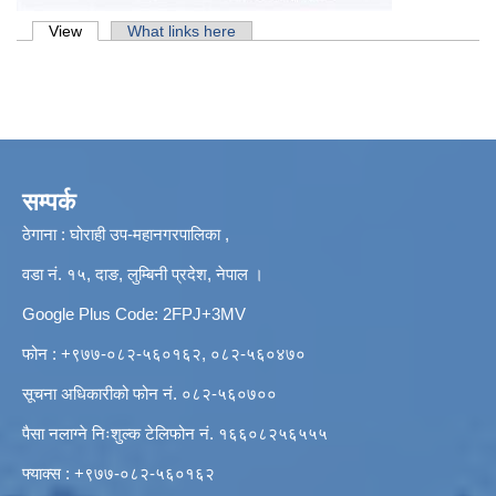
Primary tabs
View
(active tab)
What links here
सम्पर्क
ठेगाना : घोराही उप-महानगरपालिका ,
वडा नं. १५, दाङ, लुम्बिनी प्रदेश, नेपाल ।
Google Plus Code: 2FPJ+3MV
फोन : +९७७-०८२-५६०१६२, ०८२-५६०४७०
सूचना अधिकारीको फोन नं. ०८२-५६०७००
पैसा नलाग्ने निःशुल्क टेलिफोन नं. १६६०८२५६५५५
फ्याक्स : +९७७-०८२-५६०१६२