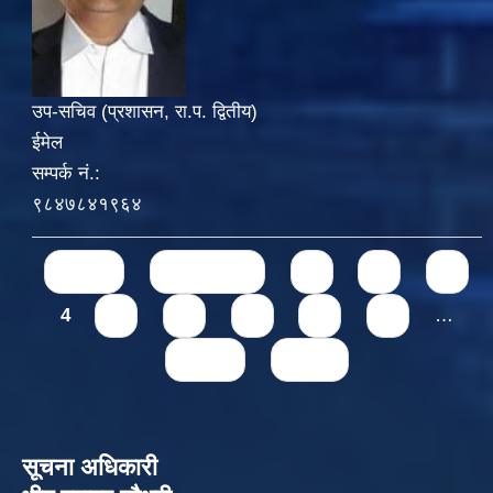
उप-सचिव (प्रशासन, रा.प. द्वितीय)
ईमेल
सम्पर्क नं.:
९८४७८४१९६४
Pages
« first
‹ previous
1
2
3
4
5
6
7
8
9
…
next ›
last »
सूचना अधिकारी