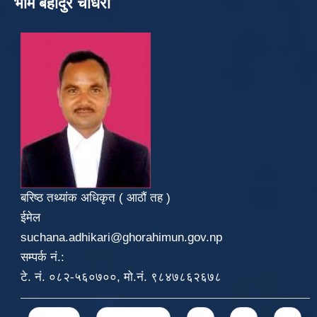
भीम बहादुर चौधरी
बरिष्ठ तथ्यांक अधिकृत ( आठौं तह )
ईमेल
suchana.adhikari@ghorahimun.gov.np
सम्पर्क नं.:
टे. नं. ०८२-५६०७००, मो.नं. ९८४७८६२६७८