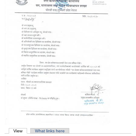
Primary tabs
View
(active tab)
What links here