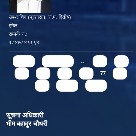
उप-सचिव (प्रशासन, रा.प. द्वितीय)
ईमेल
सम्पर्क नं.:
९८४७८४१९६४
Pages
« first
‹ previous
…
71
72
73
74
75
76
77
78
79
next ›
last »
सूचना अधिकारी
भीम बहादुर चौधरी