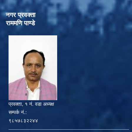
नगर प्रवक्ता
राममणि पाण्डे
प्रवक्ता, १ नं. वडा अध्यक्ष
सम्पर्क नं.:
९८५७८३२२४४