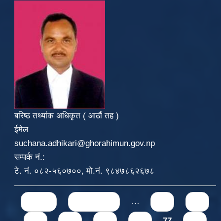
बरिष्ठ तथ्यांक अधिकृत ( आठौं तह )
ईमेल
suchana.adhikari@ghorahimun.gov.np
सम्पर्क नं.:
टे. नं. ०८२-५६०७००, मो.नं. ९८४७८६२६७८
Pages
« first
‹ previous
…
71
72