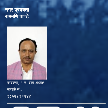
नगर प्रवक्ता
राममणि पाण्डे
प्रवक्ता, १ नं. वडा अध्यक्ष
सम्पर्क नं.:
९८५७८३२२४४