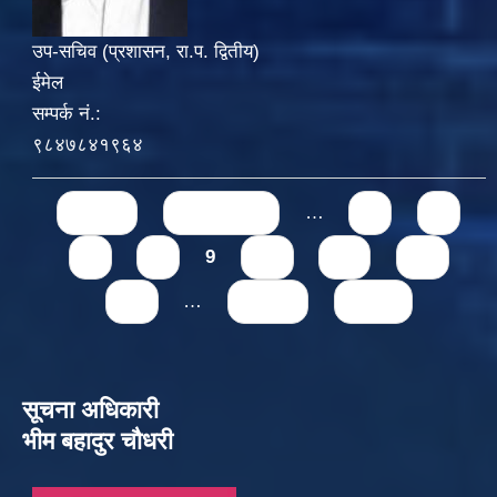
उप-सचिव (प्रशासन, रा.प. द्वितीय)
ईमेल
सम्पर्क नं.:
९८४७८४१९६४
Pages
« first
‹ previous
…
5
6
7
8
9
10
11
12
13
…
next ›
last »
सूचना अधिकारी
भीम बहादुर चौधरी