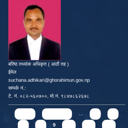
बरिष्ठ तथ्यांक अधिकृत ( आठौं तह )
ईमेल
suchana.adhikari@ghorahimun.gov.np
सम्पर्क नं.:
टे. नं. ०८२-५६०७००, मो.नं. ९८४७८६२६७८
Pages
« first
‹ previous
…
5
6
7
8
9
10
11
12