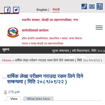
Skip to main content
English
नेपाली
स्थानीय सरकार, घोराही उप-महानगरपालिका, नगर
कार्यपालिकाको कार्यालय
हरित क्रान्ति आत्मनिर्भरता, सहभागिता र समता- मानव विकास
स्वस्थ र स्वच्छ घोराही उप-महानगरपालिका
सूचना
शुल्क सम्बन्धमा ( सबै विद्यालयहरु, मिति २०८३/
Pages
…
…
You are here
Home
» वार्षिक लेखा परीक्षण गराउदा रकम लिने दिने सम्बन्धमा ( मिति २०८१/०९/२२ )
वार्षिक लेखा परीक्षण गराउदा रकम लिने दिने
सम्बन्धमा ( मिति २०८१/०९/२२ )
176.pdf
Primary tabs
View
(active tab)
What links here