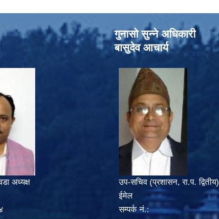
गुनासो सुन्‍ने अधिकारी
बासुदेव आचार्य
वडा अध्यक्ष
उप-सचिव (प्रशासन, रा.प. द्वितीय)
ईमेल
४
सम्पर्क नं.: