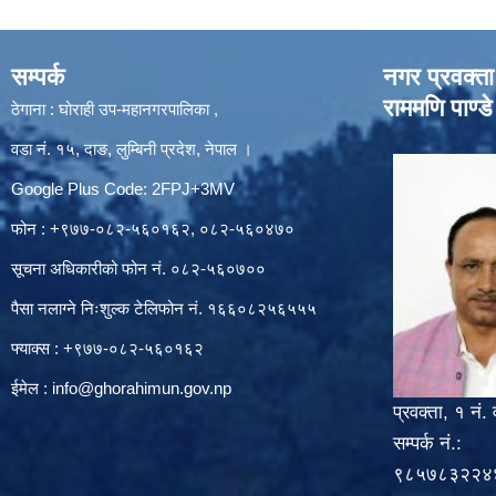
सम्पर्क
नगर प्रवक्ता
राममणि पाण्डे
ठेगाना : घोराही उप-महानगरपालिका ,
वडा नं. १५, दाङ, लुम्बिनी प्रदेश, नेपाल ।
Google Plus Code: 2FPJ+3MV
फोन : +९७७-०८२-५६०१६२, ०८२-५६०४७०
सूचना अधिकारीको फोन नं. ०८२-५६०७००
पैसा नलाग्ने निःशुल्क टेलिफोन नं. १६६०८२५६५५५
फ्याक्स : +९७७-०८२-५६०१६२
ईमेल :
info@ghorahimun.gov.np
प्रवक्ता, १ नं. 
सम्पर्क नं.:
९८५७८३२२४