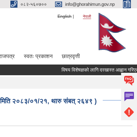
०८२-५६०७००
info@ghorahimun.gov.np
English
नेपाली
राजपत्र
स्वतः प्रकाशन
छात्रवृत्ती
विषय विशेषज्ञको लागि दरखास्त आह्वान गरिएको स
Pages
लय, मिति २०८३/०१/२१, थारु संबत् २६४९ )