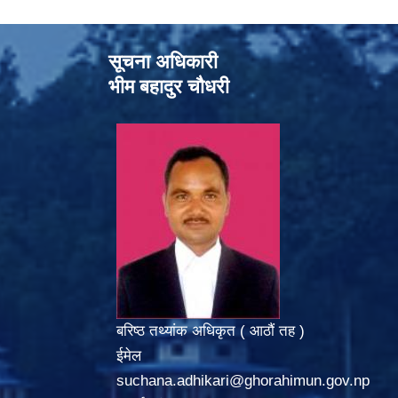
सूचना अधिकारी
भीम बहादुर चौधरी
बरिष्ठ तथ्यांक अधिकृत ( आठौं तह )
ईमेल
suchana.adhikari@ghorahimun.gov.np