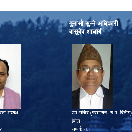
गुनासो सुन्‍ने अधिकारी
बासुदेव आचार्य
वडा अध्यक्ष
उप-सचिव (प्रशासन, रा.प. द्वितीय)
ईमेल
४
सम्पर्क नं.: