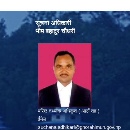
सूचना अधिकारी
भीम बहादुर चौधरी
बरिष्ठ तथ्यांक अधिकृत ( आठौं तह )
ईमेल
suchana.adhikari@ghorahimun.gov.np