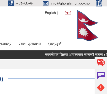
०८२-५६०७००
info@ghorahimun.gov.np
English
नेपाली
राजपत्र
स्वतः प्रकाशन
छात्रवृत्ती
स्वयंसेवक शिक्षक आवश्यक्ता सम्बन्धी सूचना ( मि
Pages
४)