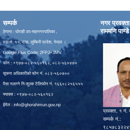
सम्पर्क
नगर प्रवक्ता
राममणि पाण्डे
ठेगाना : घोराही उप-महानगरपालिका ,
वडा नं. १५, दाङ, लुम्बिनी प्रदेश, नेपाल ।
Google Plus Code: 2FPJ+3MV
फोन : +९७७-०८२-५६०१६२, ०८२-५६०४७०
सूचना अधिकारीको फोन नं. ०८२-५६०७००
पैसा नलाग्ने निःशुल्क टेलिफोन नं. १६६०८२५६५५५
फ्याक्स : +९७७-०८२-५६०१६२
ईमेल :
info@ghorahimun.gov.np
प्रवक्ता, १ नं. 
सम्पर्क नं.:
९८५७८३२२४