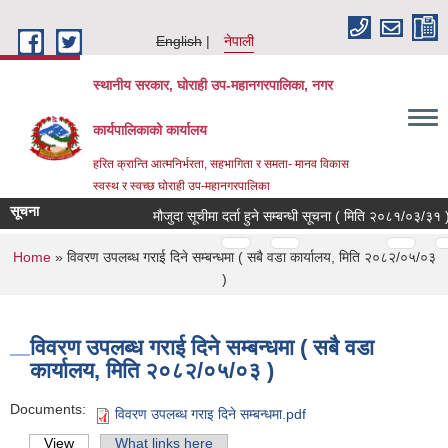
Skip to main content
English
नेपाली
स्थानीय सरकार, घोराही उप-महानगरपालिका, नगर
कार्यपालिकाको कार्यालय
हरित क्रान्ति आत्मनिर्भरता, सहभागिता र समता- मानव विकास
स्वस्थ र स्वच्छ घोराही उप-महानगरपालिका
सूचना
मौजुदा सूचीमा दर्ता हुने सम्बन्धी सूचना ( मिति २०८१/०३/३१ )
Pages
…
…
You are here
Home
» विवरण उपलब्ध गराई दिने सम्बन्धमा ( सबै वडा कार्यालय, मिति २०८२/०५/०३
)
विवरण उपलब्ध गराई दिने सम्बन्धमा ( सबै वडा
कार्यालय, मिति २०८२/०५/०३ )
Documents:
विवरण उपलब्ध गराइ दिने सम्बन्धमा.pdf
View
(active tab)
What links here