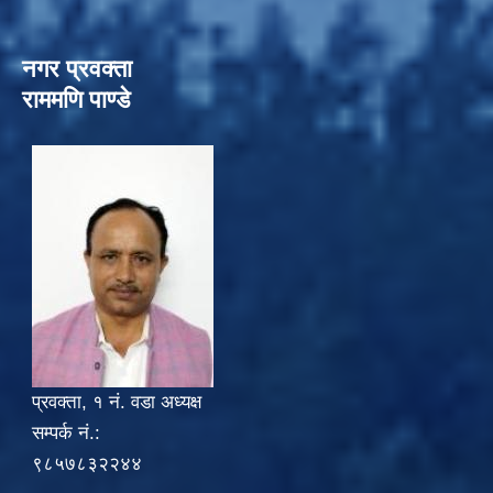
नगर प्रवक्ता
राममणि पाण्डे
प्रवक्ता, १ नं. वडा अध्यक्ष
सम्पर्क नं.:
९८५७८३२२४४