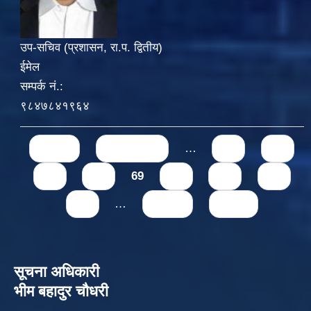
उप-सचिव (प्रशासन, रा.प. द्वितीय)
ईमेल
सम्पर्क नं.:
९८४७८४१९६४
Pages
« first
‹ previous
…
65
66
67
68
69
70
71
72
73
…
next ›
last »
सूचना अधिकारी
भीम बहादुर चौधरी