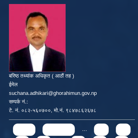
बरिष्ठ तथ्यांक अधिकृत ( आठौं तह )
ईमेल
suchana.adhikari@ghorahimun.gov.np
सम्पर्क नं.:
टे. नं. ०८२-५६०७००, मो.नं. ९८४७८६२६७८
Pages
« first
‹ previous
…
65
66