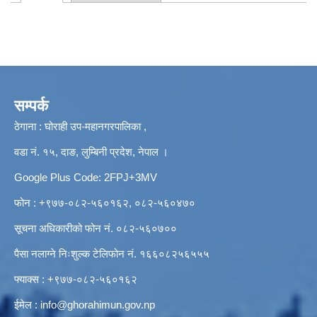
Primary tabs
सम्पर्क
ठेगाना : घोराही उप-महानगरपालिका ,
वडा नं. १५, दाङ, लुम्बिनी प्रदेश, नेपाल ।
Google Plus Code: 2FPJ+3MV
फोन : +९७७-०८२-५६०१६२, ०८२-५६०४७०
सूचना अधिकारीको फोन नं. ०८२-५६०७००
पैसा नलाग्ने निःशुल्क टेलिफोन नं. १६६०८२५६५५५
फ्याक्स : +९७७-०८२-५६०१६२
ईमेल :
info@ghorahimun.gov.np