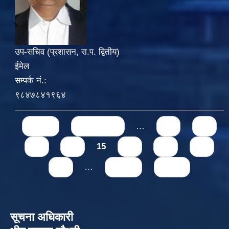
उप-सचिव (प्रशासन, रा.प. द्वितीय)
ईमेल
सम्पर्क नं.:
९८४७८४१९६४
Pages
« first
‹ previous
…
11
12
13
14
15
16
17
18
19
…
next ›
last »
सूचना अधिकारी