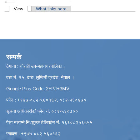
Primary tabs
View
(active tab)
What links here
सम्पर्क
ठेगाना : घोराही उप-महानगरपालिका ,
वडा नं. १५, दाङ, लुम्बिनी प्रदेश, नेपाल ।
Google Plus Code: 2FPJ+3MV
फोन : +९७७-०८२-५६०१६२, ०८२-५६०४७०
सूचना अधिकारीको फोन नं. ०८२-५६०७००
पैसा नलाग्ने निःशुल्क टेलिफोन नं. १६६०८२५६५५५
फ्याक्स : +९७७-०८२-५६०१६२