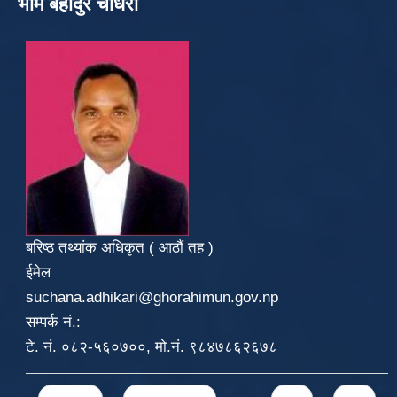
भीम बहादुर चौधरी
बरिष्ठ तथ्यांक अधिकृत ( आठौं तह )
ईमेल
suchana.adhikari@ghorahimun.gov.np
सम्पर्क नं.:
टे. नं. ०८२-५६०७००, मो.नं. ९८४७८६२६७८