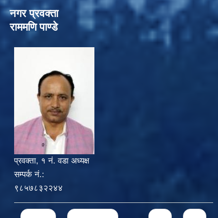
नगर प्रवक्ता
राममणि पाण्डे
प्रवक्ता, १ नं. वडा अध्यक्ष
सम्पर्क नं.:
९८५७८३२२४४
Pages