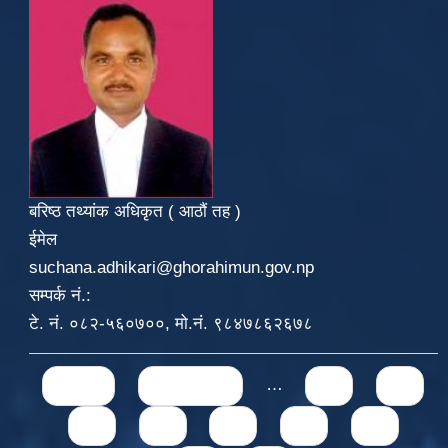
बरिष्ठ तथ्यांक अधिकृत ( आठौं तह )
ईमेल
suchana.adhikari@ghorahimun.gov.np
सम्पर्क नं.:
टे. नं. ०८२-५६०७००, मो.नं. ९८४७८६२६७८
Pages
« first
‹ previous
…
71
72
73
74
75
76
77