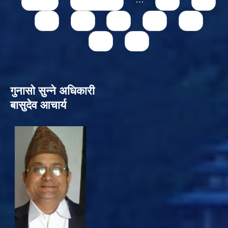
« first
‹ previous
…
71
72
73
74
75
76
77
78
79
गुनासो सुन्‍ने अधिकारी
बासुदेव आचार्य