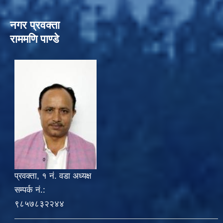
नगर प्रवक्ता
राममणि पाण्डे
प्रवक्ता, १ नं. वडा अध्यक्ष
सम्पर्क नं.:
९८५७८३२२४४