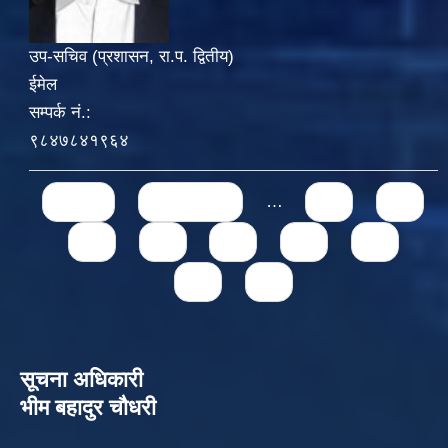
उप-सचिव (प्रशासन, रा.प. द्वितीय)
ईमेल
सम्पर्क नं.:
९८४७८४१९६४
Pages
« first
‹ previous
…
71
72
73
74
75
76
77
78
79
सूचना अधिकारी
भीम बहादुर चौधरी