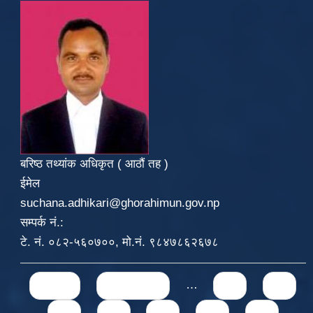
बरिष्ठ तथ्यांक अधिकृत ( आठौं तह )
ईमेल
suchana.adhikari@ghorahimun.gov.np
सम्पर्क नं.:
टे. नं. ०८२-५६०७००, मो.नं. ९८४७८६२६७८
Pages
« first
‹ previous
…
71
72