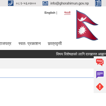
०८२-५६०७००
info@ghorahimun.gov.np
English
नेपाली
राजपत्र
स्वतः प्रकाशन
छात्रवृत्ती
विषय विशेषज्ञको लागि दरखास्त आह्वान गरि
Pages