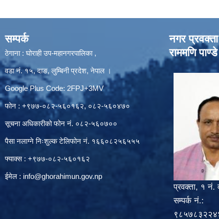
सम्पर्क
नगर प्रवक्ता
राममणि पाण्डे
ठेगाना : घोराही उप-महानगरपालिका ,
वडा नं. १५, दाङ, लुम्बिनी प्रदेश, नेपाल ।
Google Plus Code: 2FPJ+3MV
फोन : +९७७-०८२-५६०१६२, ०८२-५६०४७०
सूचना अधिकारीको फोन नं. ०८२-५६०७००
पैसा नलाग्ने निःशुल्क टेलिफोन नं. १६६०८२५६५५५
फ्याक्स : +९७७-०८२-५६०१६२
ईमेल :
info@ghorahimun.gov.np
प्रवक्ता, १ नं. 
सम्पर्क नं.:
९८५७८३२२४