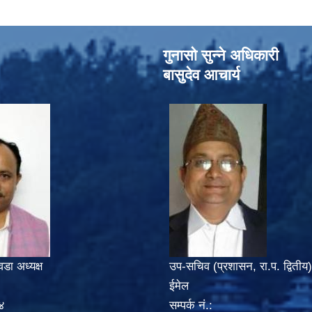
गुनासो सुन्‍ने अधिकारी
बासुदेव आचार्य
वडा अध्यक्ष
उप-सचिव (प्रशासन, रा.प. द्वितीय)
ईमेल
४
सम्पर्क नं.: