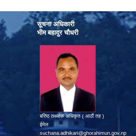
सूचना अधिकारी
भीम बहादुर चौधरी
बरिष्ठ तथ्यांक अधिकृत ( आठौं तह )
ईमेल
suchana.adhikari@ghorahimun.gov.np