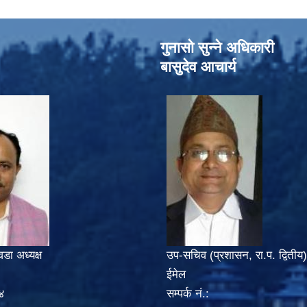
गुनासो सुन्‍ने अधिकारी
बासुदेव आचार्य
वडा अध्यक्ष
उप-सचिव (प्रशासन, रा.प. द्वितीय)
ईमेल
४
सम्पर्क नं.: