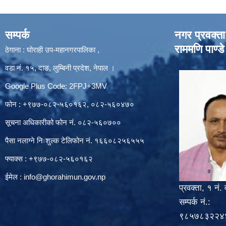
सम्पर्क
नगर प्रवक्ता
राममणि पाण्डे
ठेगाना : घोराही उप-महानगरपालिका ,
वडा नं. १५, दाङ, लुम्बिनी प्रदेश, नेपाल ।
Google Plus Code: 2FPJ+3MV
फोन : +९७७-०८२-५६०१६२, ०८२-५६०४७०
सूचना अधिकारीको फोन नं. ०८२-५६०७००
पैसा नलाग्ने निःशुल्क टेलिफोन नं. १६६०८२५६५५५
फ्याक्स : +९७७-०८२-५६०१६२
ईमेल :
info@ghorahimun.gov.np
प्रवक्ता, १ नं. 
सम्पर्क नं.:
९८५७८३२२४