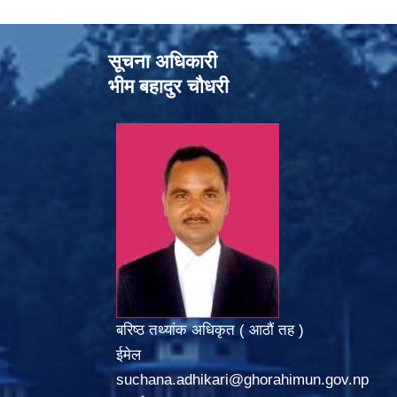
सूचना अधिकारी
भीम बहादुर चौधरी
बरिष्ठ तथ्यांक अधिकृत ( आठौं तह )
ईमेल
suchana.adhikari@ghorahimun.gov.np