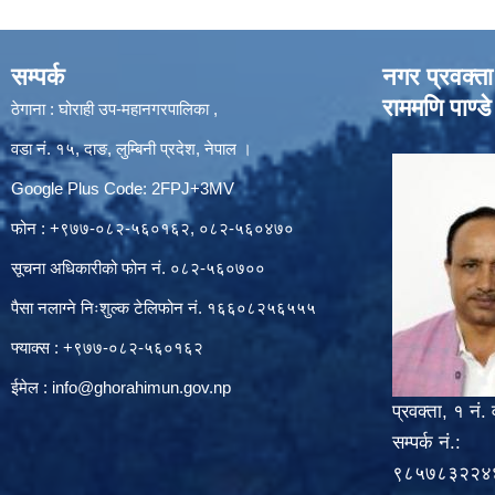
सम्पर्क
नगर प्रवक्ता
राममणि पाण्डे
ठेगाना : घोराही उप-महानगरपालिका ,
वडा नं. १५, दाङ, लुम्बिनी प्रदेश, नेपाल ।
Google Plus Code: 2FPJ+3MV
फोन : +९७७-०८२-५६०१६२, ०८२-५६०४७०
सूचना अधिकारीको फोन नं. ०८२-५६०७००
पैसा नलाग्ने निःशुल्क टेलिफोन नं. १६६०८२५६५५५
फ्याक्स : +९७७-०८२-५६०१६२
ईमेल :
info@ghorahimun.gov.np
प्रवक्ता, १ नं. 
सम्पर्क नं.:
९८५७८३२२४