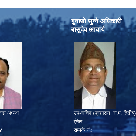
गुनासो सुन्‍ने अधिकारी
बासुदेव आचार्य
वडा अध्यक्ष
उप-सचिव (प्रशासन, रा.प. द्वितीय)
ईमेल
४
सम्पर्क नं.: