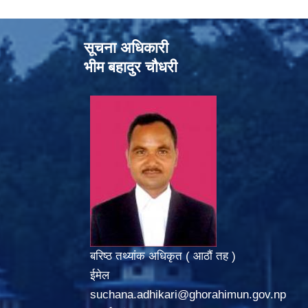
सूचना अधिकारी
भीम बहादुर चौधरी
बरिष्ठ तथ्यांक अधिकृत ( आठौं तह )
ईमेल
suchana.adhikari@ghorahimun.gov.np