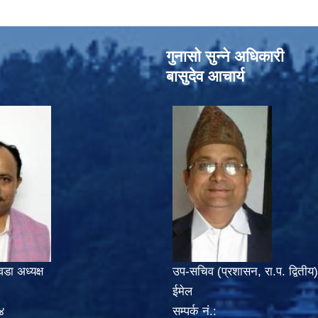
गुनासो सुन्‍ने अधिकारी
बासुदेव आचार्य
वडा अध्यक्ष
उप-सचिव (प्रशासन, रा.प. द्वितीय)
ईमेल
४
सम्पर्क नं.: