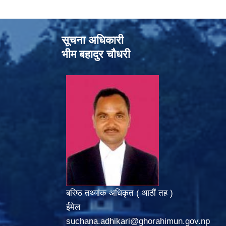
सूचना अधिकारी
भीम बहादुर चौधरी
बरिष्ठ तथ्यांक अधिकृत ( आठौं तह )
ईमेल
suchana.adhikari@ghorahimun.gov.np