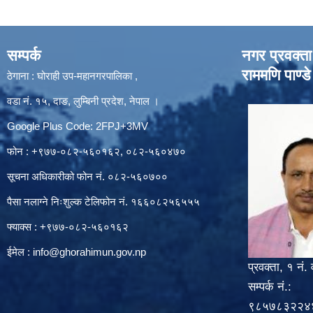
सम्पर्क
नगर प्रवक्ता
राममणि पाण्डे
ठेगाना : घोराही उप-महानगरपालिका ,
वडा नं. १५, दाङ, लुम्बिनी प्रदेश, नेपाल ।
Google Plus Code: 2FPJ+3MV
फोन : +९७७-०८२-५६०१६२, ०८२-५६०४७०
सूचना अधिकारीको फोन नं. ०८२-५६०७००
पैसा नलाग्ने निःशुल्क टेलिफोन नं. १६६०८२५६५५५
फ्याक्स : +९७७-०८२-५६०१६२
ईमेल :
info@ghorahimun.gov.np
प्रवक्ता, १ नं. 
सम्पर्क नं.:
९८५७८३२२४