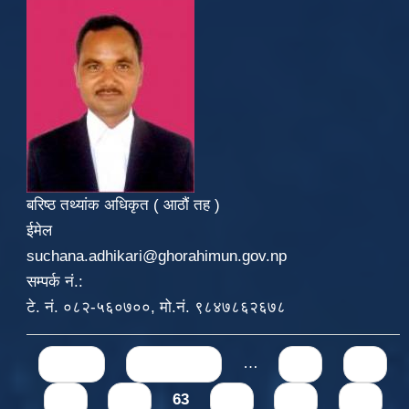
बरिष्ठ तथ्यांक अधिकृत ( आठौं तह )
ईमेल
suchana.adhikari@ghorahimun.gov.np
सम्पर्क नं.:
टे. नं. ०८२-५६०७००, मो.नं. ९८४७८६२६७८
Pages
« first
‹ previous
…
59
60
61
62
63
64
65
66