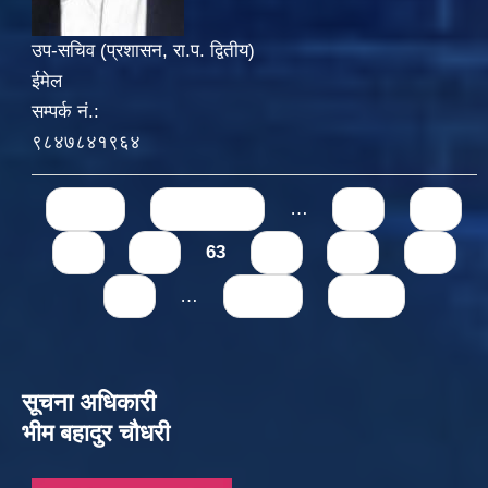
उप-सचिव (प्रशासन, रा.प. द्वितीय)
ईमेल
सम्पर्क नं.:
९८४७८४१९६४
Pages
« first
‹ previous
…
59
60
61
62
63
64
65
66
67
…
next ›
last »
सूचना अधिकारी
भीम बहादुर चौधरी