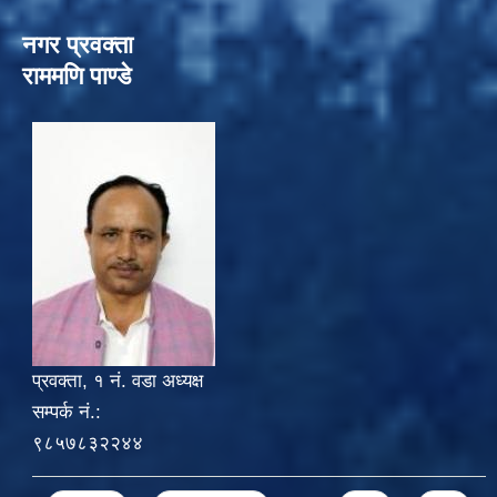
नगर प्रवक्ता
राममणि पाण्डे
प्रवक्ता, १ नं. वडा अध्यक्ष
सम्पर्क नं.:
९८५७८३२२४४