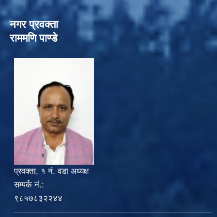
नगर प्रवक्ता
राममणि पाण्डे
प्रवक्ता, १ नं. वडा अध्यक्ष
सम्पर्क नं.:
९८५७८३२२४४