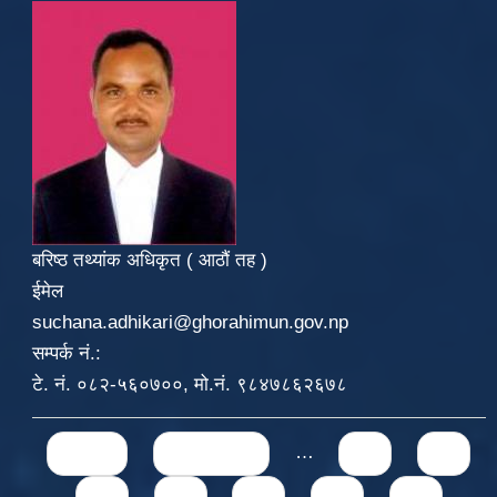
बरिष्ठ तथ्यांक अधिकृत ( आठौं तह )
ईमेल
suchana.adhikari@ghorahimun.gov.np
सम्पर्क नं.:
टे. नं. ०८२-५६०७००, मो.नं. ९८४७८६२६७८
Pages
« first
‹ previous
…
71
72