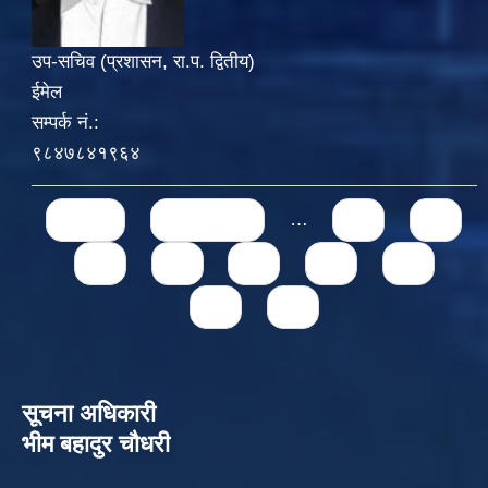
उप-सचिव (प्रशासन, रा.प. द्वितीय)
ईमेल
सम्पर्क नं.:
९८४७८४१९६४
Pages
« first
‹ previous
…
71
72
73
74
75
76
77
78
79
सूचना अधिकारी
भीम बहादुर चौधरी