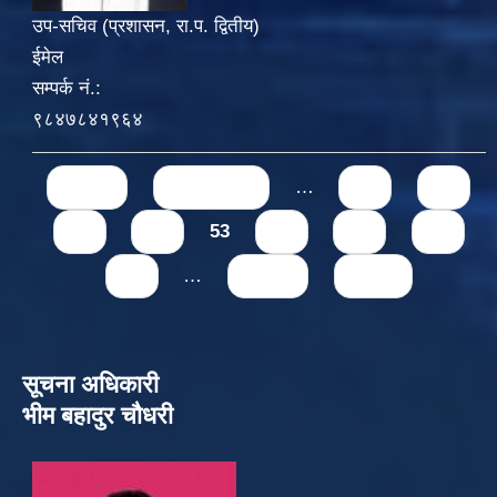
उप-सचिव (प्रशासन, रा.प. द्वितीय)
ईमेल
सम्पर्क नं.:
९८४७८४१९६४
Pages
« first
‹ previous
…
49
50
51
52
53
54
55
56
57
…
next ›
last »
सूचना अधिकारी
भीम बहादुर चौधरी