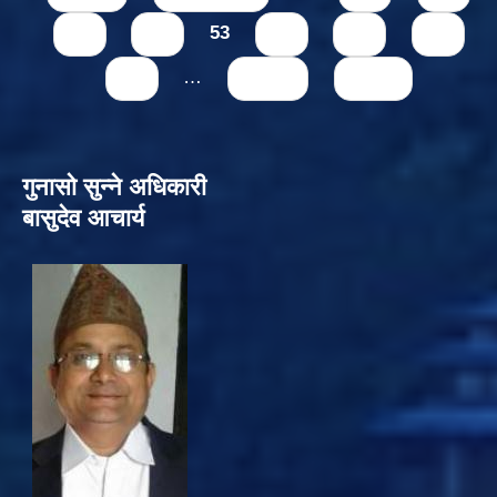
51
52
53
54
55
56
57
…
next ›
last »
गुनासो सुन्‍ने अधिकारी
बासुदेव आचार्य