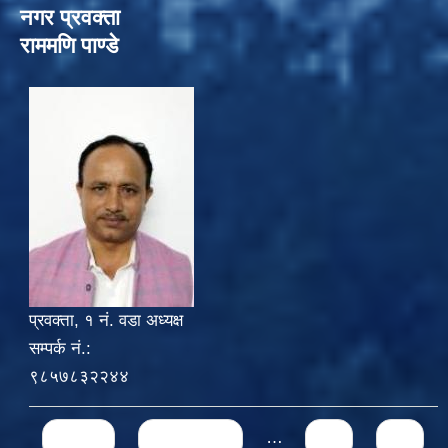
नगर प्रवक्ता
राममणि पाण्डे
प्रवक्ता, १ नं. वडा अध्यक्ष
सम्पर्क नं.:
९८५७८३२२४४
Pages
« first
‹ previous
…
49
50