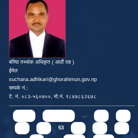
बरिष्ठ तथ्यांक अधिकृत ( आठौं तह )
ईमेल
suchana.adhikari@ghorahimun.gov.np
सम्पर्क नं.:
टे. नं. ०८२-५६०७००, मो.नं. ९८४७८६२६७८
Pages
« first
‹ previous
…
49
50
51
52
53
54
55
56