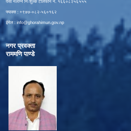
पैसा नलाग्ने निःशुल्क टेलिफोन नं. १६६०८२५६५५५
फ्याक्स : +९७७-०८२-५६०१६२
ईमेल :
info@ghorahimun.gov.np
नगर प्रवक्ता
राममणि पाण्डे