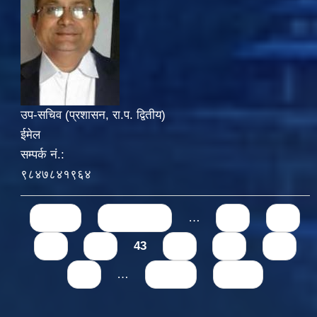
उप-सचिव (प्रशासन, रा.प. द्वितीय)
ईमेल
सम्पर्क नं.:
९८४७८४१९६४
Pages
« first
‹ previous
…
39
40
41
42
43
44
45
46
47
…
next ›
last »