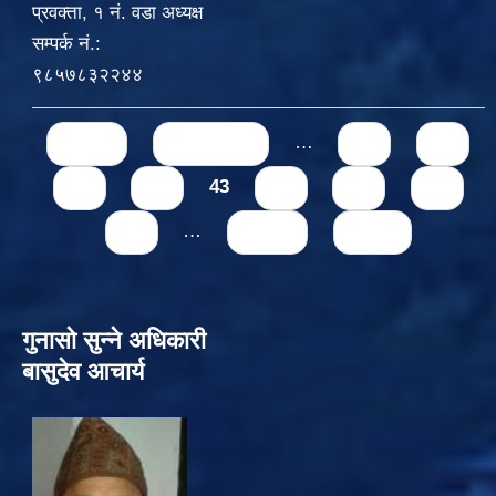
प्रवक्ता, १ नं. वडा अध्यक्ष
सम्पर्क नं.:
९८५७८३२२४४
Pages
« first
‹ previous
…
39
40
41
42
43
44
45
46
47
…
next ›
last »
गुनासो सुन्‍ने अधिकारी
बासुदेव आचार्य