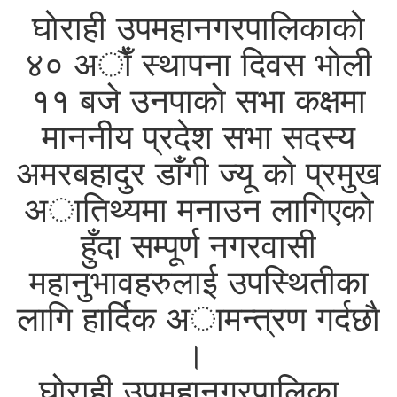
घाेराही उपमहानगरपालिकाकाे
४० अाैँ स्थापना दिवस भाेली
११ बजे उनपाकाे सभा कक्षमा
माननीय प्रदेश सभा सदस्य
अमरबहादुर डाँगी ज्यू काे प्रमुख
अातिथ्यमा मनाउन लागिएकाे
हुँदा सम्पूर्ण नगरवासी
महानुभावहरुलाई उपस्थितीका
लागि हार्दिक अामन्त्रण गर्दछाै
।
घाेराही उपमहानगरपालिका ,