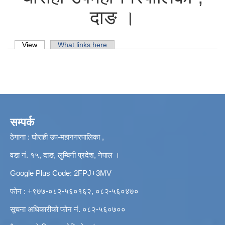
दाङ ।
Primary tabs
View
(active tab)
What links here
सम्पर्क
ठेगाना : घोराही उप-महानगरपालिका ,
वडा नं. १५, दाङ, लुम्बिनी प्रदेश, नेपाल ।
Google Plus Code: 2FPJ+3MV
फोन : +९७७-०८२-५६०१६२, ०८२-५६०४७०
सूचना अधिकारीको फोन नं. ०८२-५६०७००