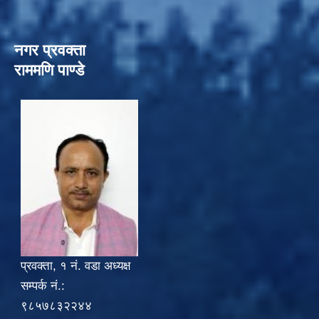
नगर प्रवक्ता
राममणि पाण्डे
प्रवक्ता, १ नं. वडा अध्यक्ष
सम्पर्क नं.:
९८५७८३२२४४