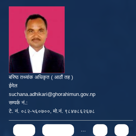
बरिष्ठ तथ्यांक अधिकृत ( आठौं तह )
ईमेल
suchana.adhikari@ghorahimun.gov.np
सम्पर्क नं.:
टे. नं. ०८२-५६०७००, मो.नं. ९८४७८६२६७८
Pages
« first
‹ previous
…
10
11