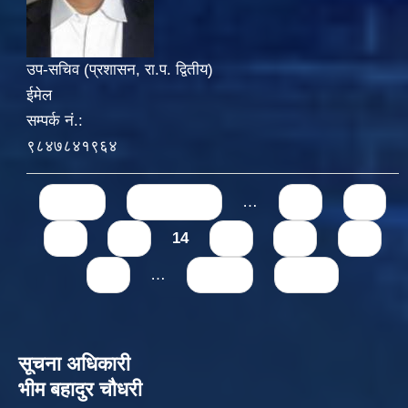
उप-सचिव (प्रशासन, रा.प. द्वितीय)
ईमेल
सम्पर्क नं.:
९८४७८४१९६४
Pages
« first
‹ previous
…
10
11
12
13
14
15
16
17
18
…
next ›
last »
सूचना अधिकारी
भीम बहादुर चौधरी