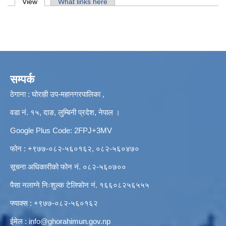
Primary tabs
View
(active tab)
What links here
सम्पर्क
ठेगाना : घोराही उप-महानगरपालिका ,
वडा नं. १५, दाङ, लुम्बिनी प्रदेश, नेपाल ।
Google Plus Code: 2FPJ+3MV
फोन : +९७७-०८२-५६०१६२, ०८२-५६०४७०
सूचना अधिकारीको फोन नं. ०८२-५६०७००
पैसा नलाग्ने निःशुल्क टेलिफोन नं. १६६०८२५६५५५
फ्याक्स : +९७७-०८२-५६०१६२
ईमेल :
info@ghorahimun.gov.np