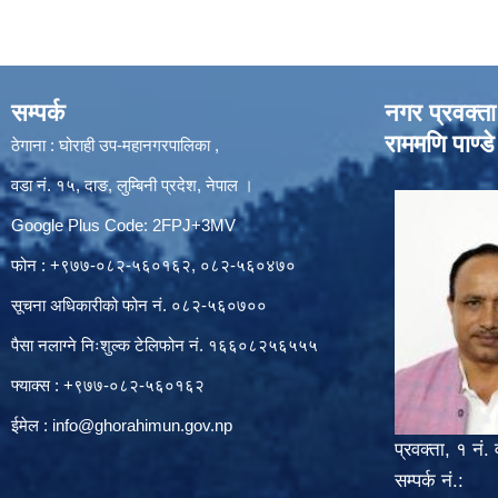
सम्पर्क
नगर प्रवक्ता
राममणि पाण्डे
ठेगाना : घोराही उप-महानगरपालिका ,
वडा नं. १५, दाङ, लुम्बिनी प्रदेश, नेपाल ।
Google Plus Code: 2FPJ+3MV
फोन : +९७७-०८२-५६०१६२, ०८२-५६०४७०
सूचना अधिकारीको फोन नं. ०८२-५६०७००
पैसा नलाग्ने निःशुल्क टेलिफोन नं. १६६०८२५६५५५
फ्याक्स : +९७७-०८२-५६०१६२
ईमेल :
info@ghorahimun.gov.np
प्रवक्ता, १ नं. 
सम्पर्क नं.: