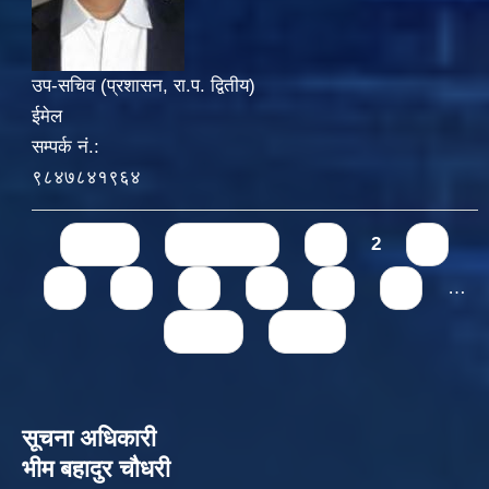
उप-सचिव (प्रशासन, रा.प. द्वितीय)
ईमेल
सम्पर्क नं.:
९८४७८४१९६४
Pages
« first
‹ previous
1
2
3
4
5
6
7
8
9
…
next ›
last »
सूचना अधिकारी
भीम बहादुर चौधरी