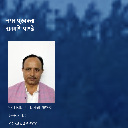
नगर प्रवक्ता
राममणि पाण्डे
प्रवक्ता, १ नं. वडा अध्यक्ष
सम्पर्क नं.:
९८५७८३२२४४