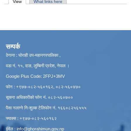
Primary tabs
View
(active tab)
What links here
सम्पर्क
ठेगाना : घोराही उप-महानगरपालिका ,
वडा नं. १५, दाङ, लुम्बिनी प्रदेश, नेपाल ।
Google Plus Code: 2FPJ+3MV
फोन : +९७७-०८२-५६०१६२, ०८२-५६०४७०
सूचना अधिकारीको फोन नं. ०८२-५६०७००
पैसा नलाग्ने निःशुल्क टेलिफोन नं. १६६०८२५६५५५
फ्याक्स : +९७७-०८२-५६०१६२
ईमेल :
info@ghorahimun.gov.np