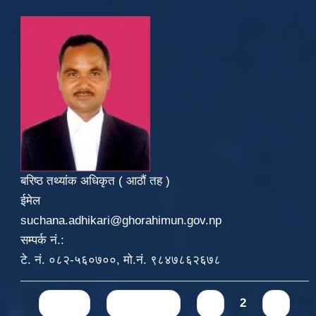
बरिष्ठ तथ्यांक अधिकृत ( आठौं तह )
ईमेल
suchana.adhikari@ghorahimun.gov.np
सम्पर्क नं.:
टे. नं. ०८२-५६०७००, मो.नं. ९८४७८६२६७८
Pages
« first
‹ previous
1
2
3