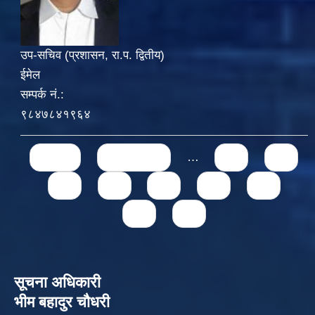
उप-सचिव (प्रशासन, रा.प. द्वितीय)
ईमेल
सम्पर्क नं.:
९८४७८४१९६४
Pages
« first
‹ previous
…
71
72
73
74
75
76
77
78
79
सूचना अधिकारी
भीम बहादुर चौधरी