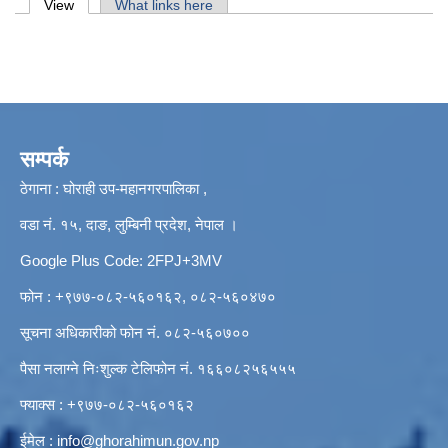
Primary tabs
View
(active tab)
What links here
सम्पर्क
ठेगाना : घोराही उप-महानगरपालिका ,
वडा नं. १५, दाङ, लुम्बिनी प्रदेश, नेपाल ।
Google Plus Code: 2FPJ+3MV
फोन : +९७७-०८२-५६०१६२, ०८२-५६०४७०
सूचना अधिकारीको फोन नं. ०८२-५६०७००
पैसा नलाग्ने निःशुल्क टेलिफोन नं. १६६०८२५६५५५
फ्याक्स : +९७७-०८२-५६०१६२
ईमेल :
info@ghorahimun.gov.np