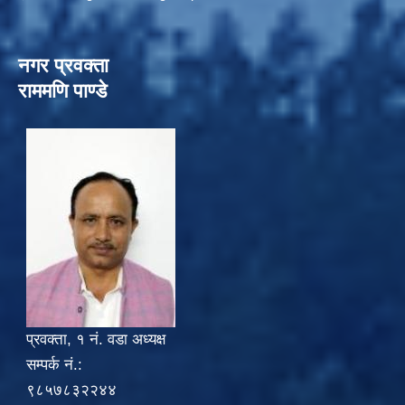
नगर प्रवक्ता
राममणि पाण्डे
प्रवक्ता, १ नं. वडा अध्यक्ष
सम्पर्क नं.:
९८५७८३२२४४