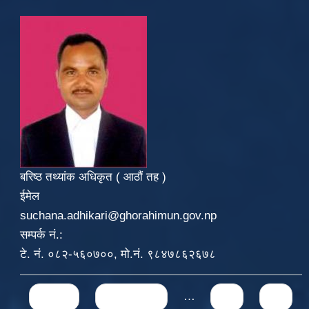
बरिष्ठ तथ्यांक अधिकृत ( आठौं तह )
ईमेल
suchana.adhikari@ghorahimun.gov.np
सम्पर्क नं.:
टे. नं. ०८२-५६०७००, मो.नं. ९८४७८६२६७८
Pages
« first
‹ previous
…
71
72