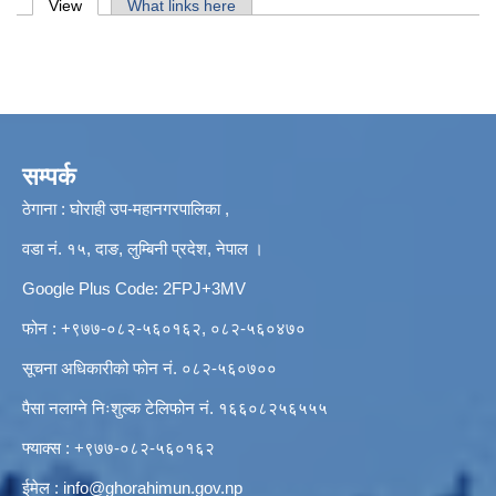
Primary tabs
View
(active tab)
What links here
सम्पर्क
ठेगाना : घोराही उप-महानगरपालिका ,
वडा नं. १५, दाङ, लुम्बिनी प्रदेश, नेपाल ।
Google Plus Code: 2FPJ+3MV
फोन : +९७७-०८२-५६०१६२, ०८२-५६०४७०
सूचना अधिकारीको फोन नं. ०८२-५६०७००
पैसा नलाग्ने निःशुल्क टेलिफोन नं. १६६०८२५६५५५
फ्याक्स : +९७७-०८२-५६०१६२
ईमेल :
info@ghorahimun.gov.np