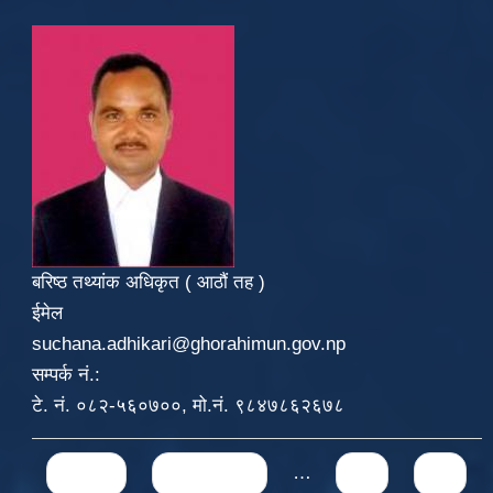
बरिष्ठ तथ्यांक अधिकृत ( आठौं तह )
ईमेल
suchana.adhikari@ghorahimun.gov.np
सम्पर्क नं.:
टे. नं. ०८२-५६०७००, मो.नं. ९८४७८६२६७८
Pages
« first
‹ previous
…
71
72