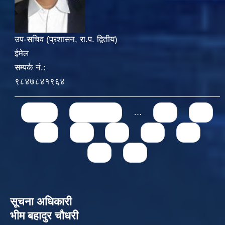
उप-सचिव (प्रशासन, रा.प. द्वितीय)
ईमेल
सम्पर्क नं.:
९८४७८४१९६४
Pages
« first
‹ previous
…
71
72
73
74
75
76
77
78
79
सूचना अधिकारी
भीम बहादुर चौधरी