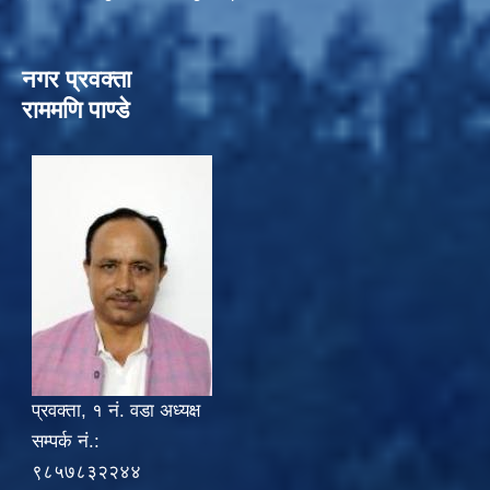
नगर प्रवक्ता
राममणि पाण्डे
प्रवक्ता, १ नं. वडा अध्यक्ष
सम्पर्क नं.:
९८५७८३२२४४