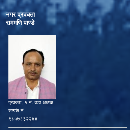
नगर प्रवक्ता
राममणि पाण्डे
प्रवक्ता, १ नं. वडा अध्यक्ष
सम्पर्क नं.:
९८५७८३२२४४