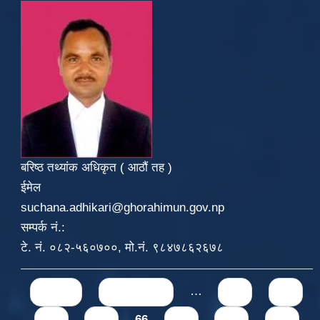
बरिष्ठ तथ्यांक अधिकृत ( आठौं तह )
ईमेल
suchana.adhikari@ghorahimun.gov.np
सम्पर्क नं.:
टे. नं. ०८२-५६०७००, मो.नं. ९८४७८६२६७८
Pages
« first
‹ previous
…
62
63