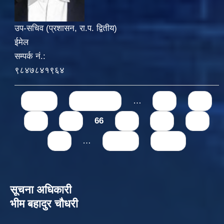
उप-सचिव (प्रशासन, रा.प. द्वितीय)
ईमेल
सम्पर्क नं.:
९८४७८४१९६४
Pages
« first
‹ previous
…
62
63
64
65
66
67
68
69
70
…
next ›
last »
सूचना अधिकारी
भीम बहादुर चौधरी