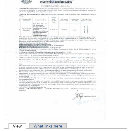
Primary tabs
View
(active tab)
What links here