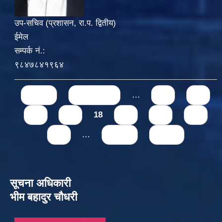
उप-सचिव (प्रशासन, रा.प. द्वितीय)
ईमेल
सम्पर्क नं.:
९८४७८४१९६४
Pages
« first
‹ previous
…
14
15
16
17
18
19
20
21
22
…
next ›
last »
सूचना अधिकारी
भीम बहादुर चौधरी