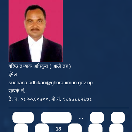
बरिष्ठ तथ्यांक अधिकृत ( आठौं तह )
ईमेल
suchana.adhikari@ghorahimun.gov.np
सम्पर्क नं.:
टे. नं. ०८२-५६०७००, मो.नं. ९८४७८६२६७८
Pages
« first
‹ previous
…
14
15
16
17
18
19
20
21