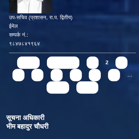
उप-सचिव (प्रशासन, रा.प. द्वितीय)
ईमेल
सम्पर्क नं.:
९८४७८४१९६४
Pages
« first
‹ previous
1
2
3
4
5
6
7
8
9
…
next ›
last »
सूचना अधिकारी
भीम बहादुर चौधरी