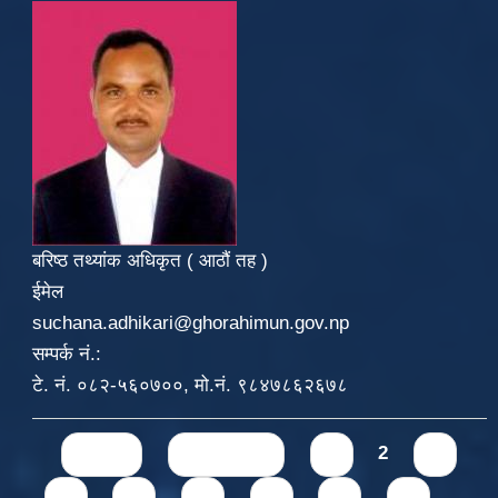
बरिष्ठ तथ्यांक अधिकृत ( आठौं तह )
ईमेल
suchana.adhikari@ghorahimun.gov.np
सम्पर्क नं.:
टे. नं. ०८२-५६०७००, मो.नं. ९८४७८६२६७८
Pages
« first
‹ previous
1
2
3