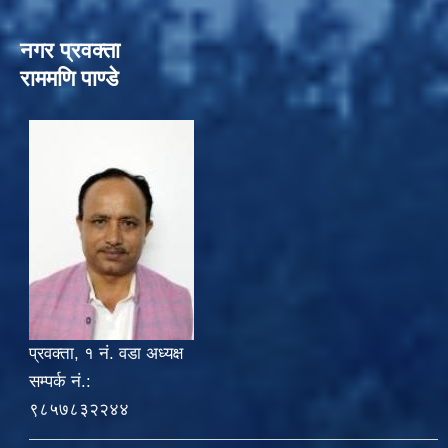
नगर प्रवक्ता
राममणि पाण्डे
प्रवक्ता, १ नं. वडा अध्यक्ष
सम्पर्क नं.:
९८५७८३२२४४