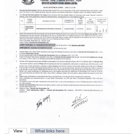
Primary tabs
View
(active tab)
What links here